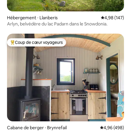
Hébergement ⋅ Llanberis
Évaluation moy
4,98 (147)
Arlyn, belvédère du lac Padarn dans le Snowdonia.
Coup de cœur voyageurs
Coups de cœur voyageurs les plus appréciés
Cabane de berger ⋅ Brynrefail
Évaluation moy
4,96 (498)