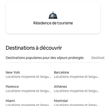
Résidence de tourisme
Destinations à découvrir
Destinations populaires pour des séjours prolongés
Destinati
New York
Barcelone
Locations moyenne et longue durée
Locations moyenne et longue durée
Florence
Athènes
Locations moyenne et longue durée
Locations moyenne et longue durée
Miami
Montréal
Locations moyenne et longue durée
Locations moyenne et longue durée