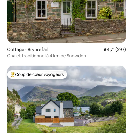
Cottage ⋅ Brynrefail
Évaluation moy
4,71 (297)
Chalet traditionnel à 4 km de Snowdon
Coup de cœur voyageurs
Coups de cœur voyageurs les plus appréciés