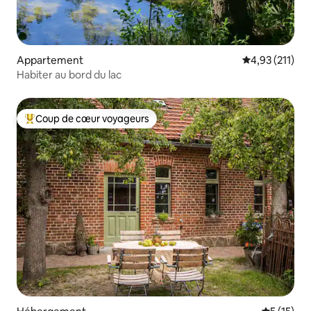
Appartement
Évaluation moy
4,93 (211)
Habiter au bord du lac
Coup de cœur voyageurs
Coups de cœur voyageurs les plus appréciés