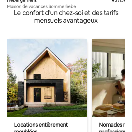
Hébergement
Évaluation
5 (15)
Maison de vacances Sommerliebe
Le confort d'un chez-soi et des tarifs
mensuels avantageux
Locations entièrement
Nomades num
meublées
professionnel