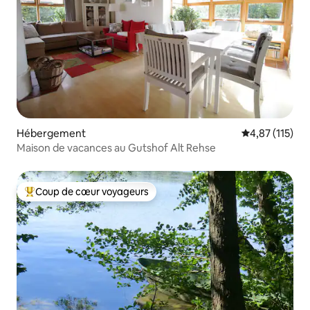
Hébergement
Évaluation moy
4,87 (115)
Maison de vacances au Gutshof Alt Rehse
Coup de cœur voyageurs
Coups de cœur voyageurs les plus appréciés