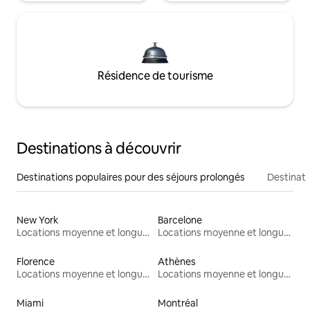
Résidence de tourisme
Destinations à découvrir
Destinations populaires pour des séjours prolongés
Destinati
New York
Barcelone
Locations moyenne et longue durée
Locations moyenne et longue durée
Florence
Athènes
Locations moyenne et longue durée
Locations moyenne et longue durée
Miami
Montréal