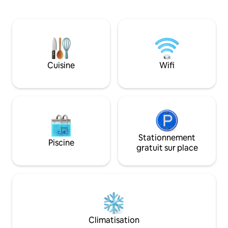
grande table à man
sommeil est bien sûr particulièrement
ainsi qu'une cham
important. C'est pourquoi nous
salle de bain mode
accordons de l'importance à de bons
et la grande terras
matelas et proposons également des
une vue imprenable
oreillers cervicaux.
beaux couchers de 
votre séjour !
Cuisine
Wifi
Stationnement
Piscine
gratuit sur place
Climatisation