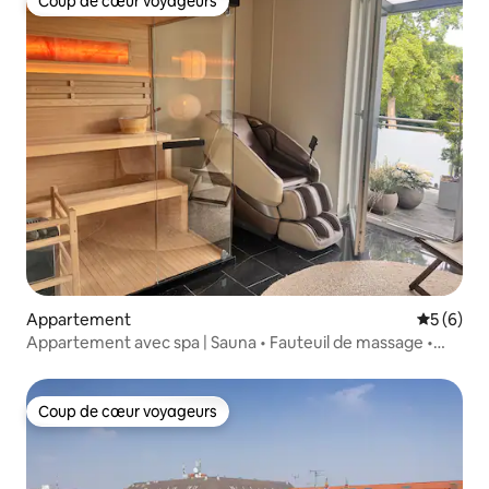
Coup de cœur voyageurs
Coup de cœur voyageurs
Appartement
Évaluatio
5 (6)
Appartement avec spa | Sauna • Fauteuil de massage •
Parking
Coup de cœur voyageurs
Coup de cœur voyageurs