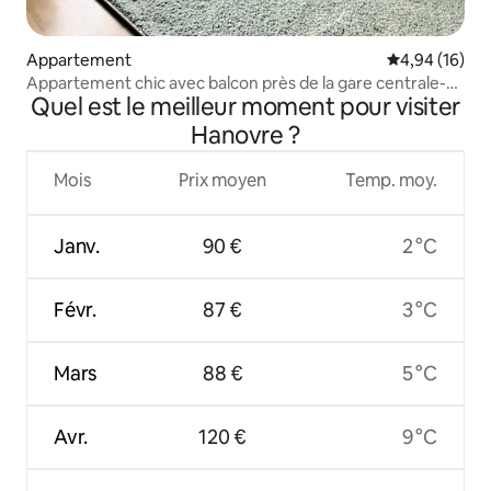
Appartement
Évaluation mo
4,94 (16)
Appartement chic avec balcon près de la gare centrale-
Quel est le meilleur moment pour visiter
ascenseur-centre
Hanovre ?
Mois
Prix moyen
Temp. moy.
Janv.
90 €
2 °C
Févr.
87 €
3 °C
Mars
88 €
5 °C
Avr.
120 €
9 °C