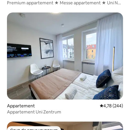
Premium appartement ★ Messe appartement ★ Uni Nah
★ City
Appartement
Évaluation moy
4,78 (244)
Appartement Uni Zentrum