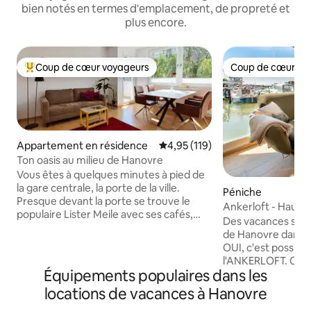
bien notés en termes d'emplacement, de propreté et
plus encore.
Coup de cœur voyageurs
Coup de cœur vo
Coups de cœur voyageurs les plus appréciés
Coup de cœur vo
Appartement en résidence
Évaluation moyenne sur la base 
4,95 (119)
Ton oasis au milieu de Hanovre
Vous êtes à quelques minutes à pied de
la gare centrale, la porte de la ville.
Péniche
Presque devant la porte se trouve le
Ankerloft - Hausb
populaire Lister Meile avec ses cafés,
Des vacances sur l'
restaurants et boutiques. Au bout de la
de Hanovre dans le 
Lister Meile, vous atteignez la plus
OUI, c'est possible ! Bienvenue à bord
grande forêt urbaine d'Europe,
l'ANKERLOFT. Ce 
l'Eilenriede. L'appartement est calme,
Équipements populaires dans les
très spécial et vou
lumineux, spacieux et dispose de deux
m², un salon lumi
locations de vacances à Hanovre
téléviseurs. Le WLAN peut également
qualité avec une c
être utilisé sur le balcon. Le confort de