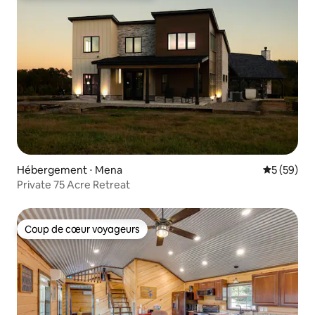
Hébergement ⋅ Mena
Évaluation
5 (59)
Private 75 Acre Retreat
Coup de cœur voyageurs
Coup de cœur voyageurs