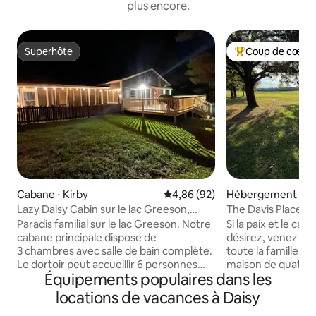
plus encore.
Superhôte
Coup de cœur 
Superhôte
Coups de cœur vo
Cabane ⋅ Kirby
Évaluation moyenne sur la base
4,86 (92)
Hébergement ⋅ Ki
Lazy Daisy Cabin sur le lac Greeson,
The Davis Place
bienvenue chez vous !
Paradis familial sur le lac Greeson. Notre
Si la paix et le ca
cabane principale dispose de
désirez, venez vo
3 chambres avec salle de bain complète.
toute la famille à The
Le dortoir peut accueillir 6 personnes
maison de quatre
Équipements populaires dans les
avec salle de bain complète, lave-
salles de bain a é
linge/sèche-linge, micro-ondes et
rénovée à partir d
locations de vacances à Daisy
cafetière. La cabane rejoint la propriété
nouveau. Les équipements