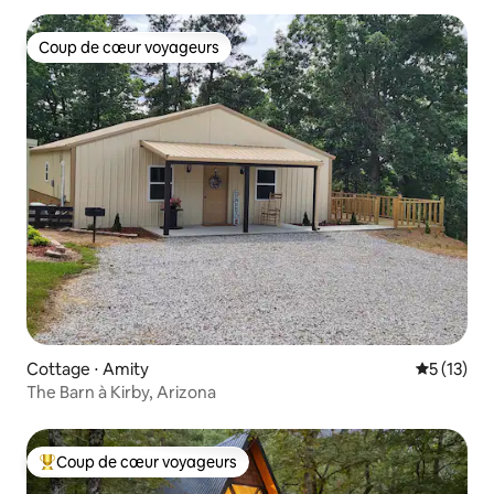
Coup de cœur voyageurs
Coup de cœur voyageurs
Cottage ⋅ Amity
Évaluation
5 (13)
The Barn à Kirby, Arizona
Coup de cœur voyageurs
Coups de cœur voyageurs les plus appréciés