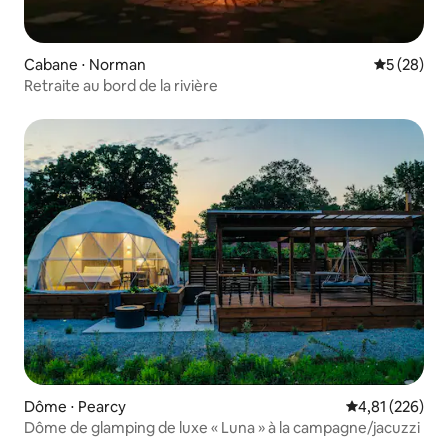
Cabane ⋅ Norman
Évaluation
5 (28)
Retraite au bord de la rivière
Dôme ⋅ Pearcy
Évaluation moy
4,81 (226)
Dôme de glamping de luxe « Luna » à la campagne/jacuzzi