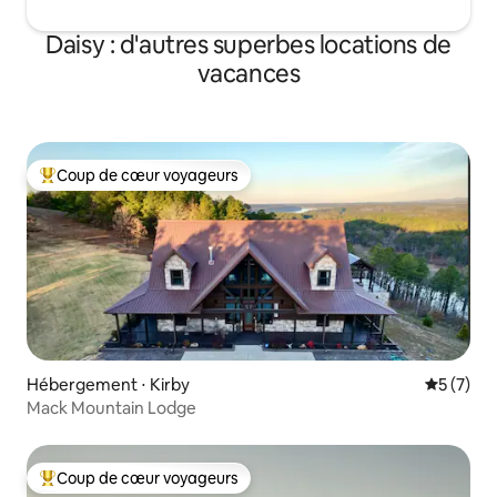
Daisy : d'autres superbes locations de
vacances
Coup de cœur voyageurs
Coups de cœur voyageurs les plus appréciés
Hébergement ⋅ Kirby
Évaluatio
5 (7)
Mack Mountain Lodge
Coup de cœur voyageurs
Coups de cœur voyageurs les plus appréciés