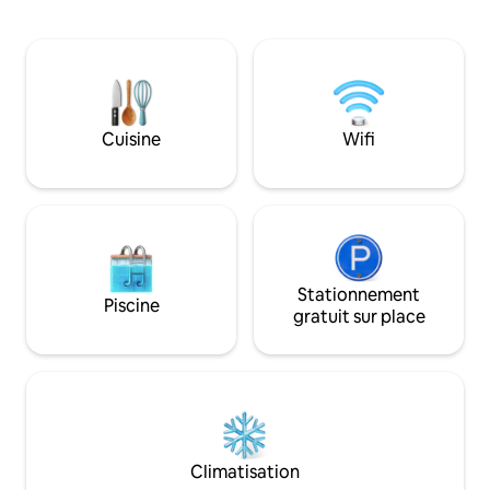
avec accès au lac, terrasse complète
comprennent un j
pour les grillades et les divertissements
6 personnes, un f
avec foyer et table de pique-nique.
avant et arrière g
Deux grands espaces intérieurs pour les
Internet par fibre
jeux et les repas. Cuisine complète.
téléviseurs intell
Directement de l'autre côté de
chambre. Un étang de 3 acres
l'autoroute du Daisy State Park & Bear
récemment achevé
Cuisine
Wifi
Creek Cycle Trailhead, et à moins d'un
l'arrière, alors as
mile de Self Creek Marina. Nous sommes
des cannes à pêche
situés au cœur de nombreuses
Deux marinas et t
attractions !
l'eau à quelques 
Stationnement
Piscine
gratuit sur place
Climatisation