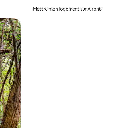
Mettre mon logement sur Airbnb
sant glisser.