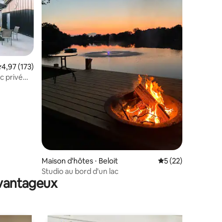
valuation moyenne sur la base de 173 commentaires : 4,97 sur 5
4,97 (173)
c privé
taires : 4,95 sur 5
Maison d'hôtes ⋅ Beloit
Évaluation moyenne
5 (22)
Studio au bord d'un lac
avantageux