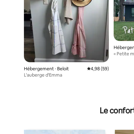
Hébergem
« Petite m
privé
Hébergement ⋅ Beloit
Évaluation moyenne sur
4,98 (59)
L'auberge d'Emma
Le confor