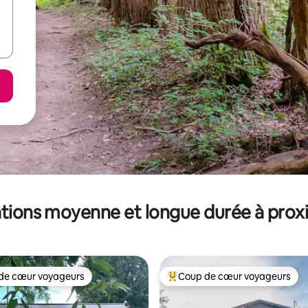
tions moyenne et longue durée à prox
de cœur voyageurs
Coup de cœur voyageurs
 cœur voyageurs les plus appréciés
Coups de cœur voyageurs les p