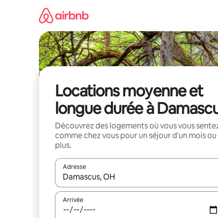
Aller
directement
au
contenu
Locations moyenne et
longue durée à Damasc
Découvrez des logements où vous vous sente
comme chez vous pour un séjour d'un mois ou
plus.
Adresse
Lorsque les résultats s'affichent, utilisez les flèc
Arrivée