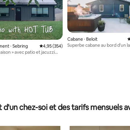
Cabane ⋅ Beloit
É
Superbe cabane au bord d'un la
ent ⋅ Sebring
Évaluation moyenne sur la base de 354 commen
4,95 (354)
avec kayaks
aison » avec patio et jacuzzi
 la base de 59 commentaires : 4,98 sur 5
t d'un chez-soi et des tarifs mensuels 