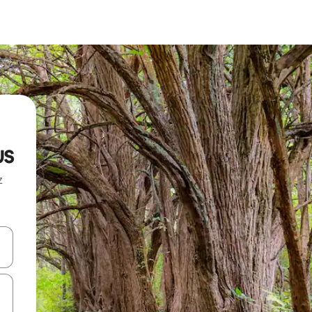
us
z
hes vers le haut et vers le bas pour les parcourir ou en appuyant et en fai