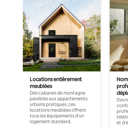
Locations entièrement
Noma
meublées
prof
dépl
Des cabanes de montagne
paisibles aux appartements
Des 
urbains pratiques, ces
confo
locations meublées offrent
profe
tous les équipements d'un
télét
logement standard.
et d'