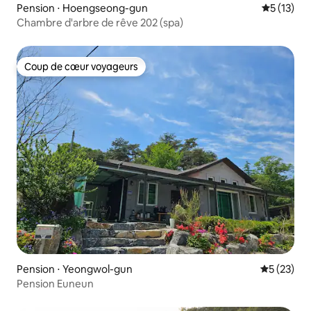
Pension ⋅ Hoengseong-gun
Évaluation
5 (13)
Chambre d'arbre de rêve 202 (spa)
Coup de cœur voyageurs
Coup de cœur voyageurs
Pension ⋅ Yeongwol-gun
Évaluation
5 (23)
Pension Euneun