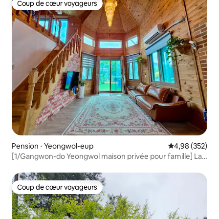
Coup de cœur voyageurs
Coup de cœur voyageurs
Pension ⋅ Yeongwol-eup
Évaluation moy
4,98 (352)
[1/Gangwon-do Yeongwol maison privée pour famille] La
meilleure maison de guérison pour les familles à Yeongwol
1-dong
Coup de cœur voyageurs
Coup de cœur voyageurs