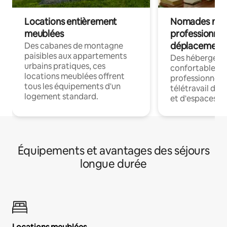
Locations entièrement
Nomades num
meublées
professionnel
déplacement
Des cabanes de montagne
paisibles aux appartements
Des hébergem
urbains pratiques, ces
confortables p
locations meublées offrent
professionnels
tous les équipements d'un
télétravail dis
logement standard.
et d'espaces de
Équipements et avantages des séjours
longue durée