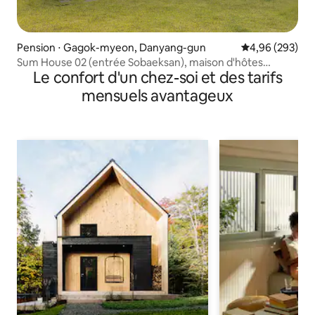
Pension ⋅ Gagok-myeon, Danyang-gun
Évaluation moy
4,96 (293)
Sum House 02 (entrée Sobaeksan), maison d'hôtes
Le confort d'un chez-soi et des tarifs
entière
mensuels avantageux