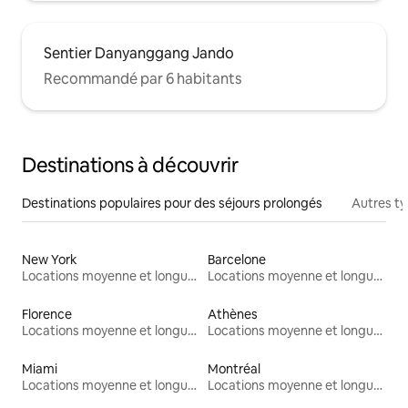
Sentier Danyanggang Jando
Recommandé par 6 habitants
Destinations à découvrir
Destinations populaires pour des séjours prolongés
Autres t
New York
Barcelone
Locations moyenne et longue durée
Locations moyenne et longue durée
Florence
Athènes
Locations moyenne et longue durée
Locations moyenne et longue durée
Miami
Montréal
Locations moyenne et longue durée
Locations moyenne et longue durée