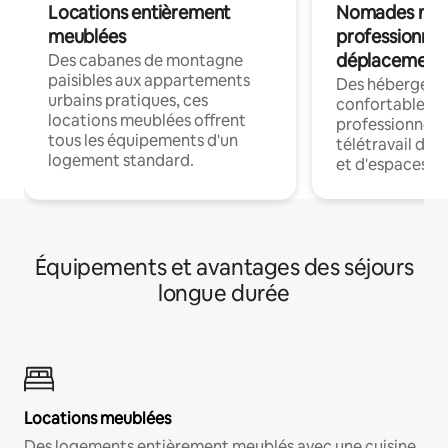
Locations entièrement
Nomades num
meublées
professionnel
déplacement
Des cabanes de montagne
paisibles aux appartements
Des hébergem
urbains pratiques, ces
confortables p
locations meublées offrent
professionnels
tous les équipements d'un
télétravail dis
logement standard.
et d'espaces de
Équipements et avantages des séjours
longue durée
Locations meublées
Des logements entièrement meublés avec une cuisine,