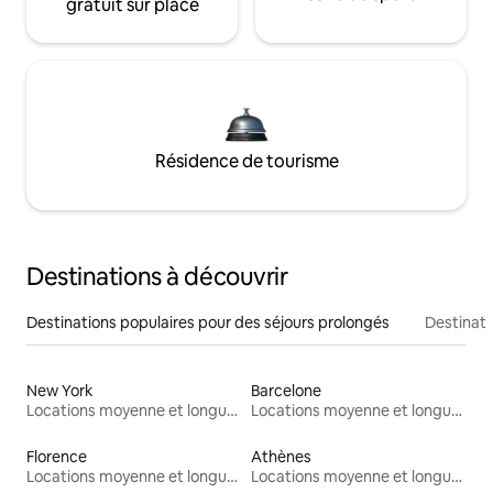
gratuit sur place
Résidence de tourisme
Destinations à découvrir
Destinations populaires pour des séjours prolongés
Destinati
New York
Barcelone
Locations moyenne et longue durée
Locations moyenne et longue durée
Florence
Athènes
Locations moyenne et longue durée
Locations moyenne et longue durée