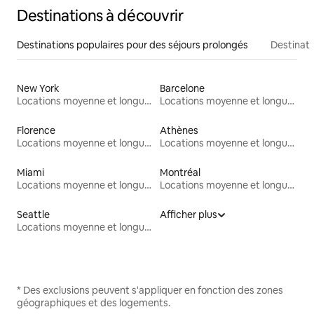
Destinations à découvrir
Destinations populaires pour des séjours prolongés
Destinati
New York
Barcelone
Locations moyenne et longue durée
Locations moyenne et longue durée
Florence
Athènes
Locations moyenne et longue durée
Locations moyenne et longue durée
Miami
Montréal
Locations moyenne et longue durée
Locations moyenne et longue durée
Seattle
Afficher plus
Locations moyenne et longue durée
* Des exclusions peuvent s'appliquer en fonction des zones
géographiques et des logements.