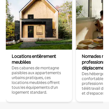
Locations entièrement
Nomades num
meublées
professionnel
déplacement
Des cabanes de montagne
paisibles aux appartements
Des hébergem
urbains pratiques, ces
confortables p
locations meublées offrent
professionnels
tous les équipements d'un
télétravail dis
logement standard.
et d'espaces de