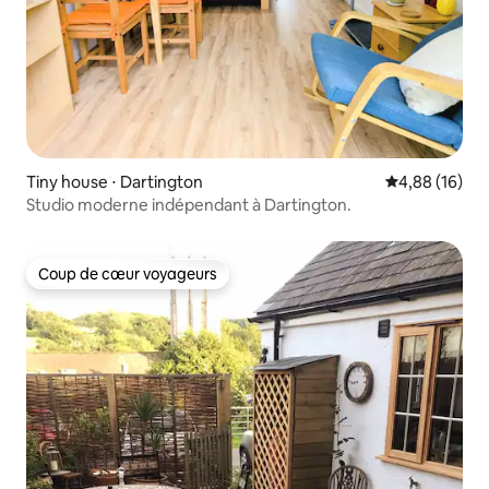
Tiny house ⋅ Dartington
Évaluation mo
4,88 (16)
Studio moderne indépendant à Dartington.
Coup de cœur voyageurs
Coup de cœur voyageurs