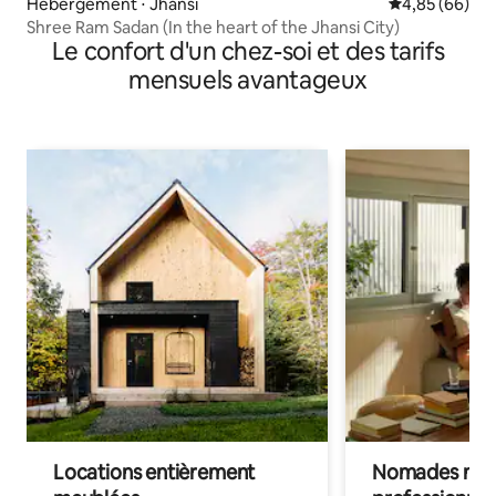
Hébergement ⋅ Jhansi
Évaluation mo
4,85 (66)
Shree Ram Sadan (In the heart of the Jhansi City)
Le confort d'un chez-soi et des tarifs
mensuels avantageux
Locations entièrement
Nomades num