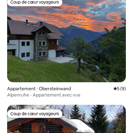
Coup de cœur voyageurs
Coup de cœur voyageurs
Appartement ⋅ Obersteinwand
Évaluatio
5 (9)
Alpenruhe - Appartement avec vue
Coup de cœur voyageurs
Coup de cœur voyageurs