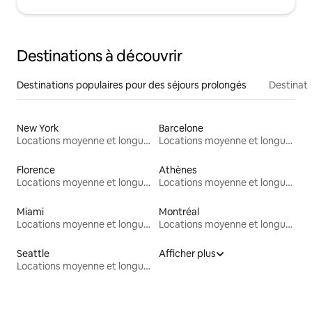
Destinations à découvrir
Destinations populaires pour des séjours prolongés
Destinati
New York
Barcelone
Locations moyenne et longue durée
Locations moyenne et longue durée
Florence
Athènes
Locations moyenne et longue durée
Locations moyenne et longue durée
Miami
Montréal
Locations moyenne et longue durée
Locations moyenne et longue durée
Seattle
Afficher plus
Locations moyenne et longue durée