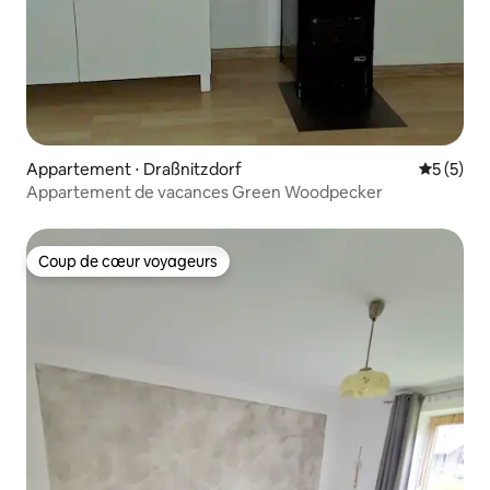
Appartement ⋅ Draßnitzdorf
Évaluatio
5 (5)
Appartement de vacances Green Woodpecker
Coup de cœur voyageurs
Coup de cœur voyageurs