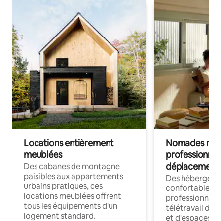
Locations entièrement
Nomades num
meublées
professionnel
déplacement
Des cabanes de montagne
paisibles aux appartements
Des hébergem
urbains pratiques, ces
confortables p
locations meublées offrent
professionnels
tous les équipements d'un
télétravail dis
logement standard.
et d'espaces de