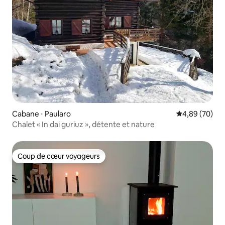
Cabane ⋅ Paularo
Évaluation mo
4,89 (70)
Chalet « In dai guriuz », détente et nature
Coup de cœur voyageurs
Coup de cœur voyageurs