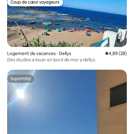
Coup de cœur voyageurs
Coup de cœur voyageurs
Logement de vacances ⋅ Dellys
Évaluation mo
4,89 (28)
Des studios a louer en bord de mer a dellys.
Superhôte
Superhôte