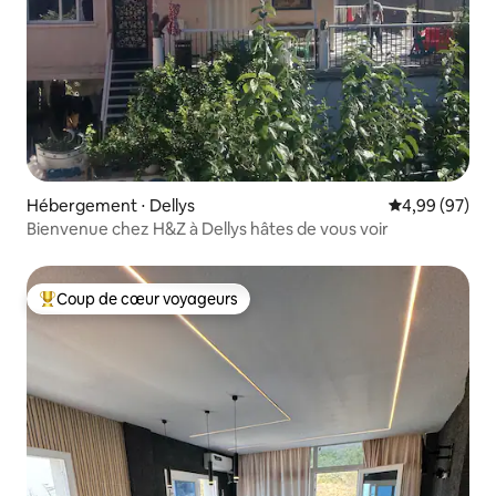
Hébergement ⋅ Dellys
Évaluation mo
4,99 (97)
Bienvenue chez H&Z à Dellys hâtes de vous voir
Coup de cœur voyageurs
Coups de cœur voyageurs les plus appréciés