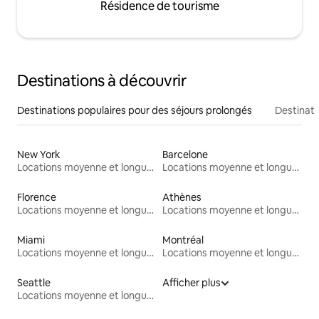
Résidence de tourisme
Destinations à découvrir
Destinations populaires pour des séjours prolongés
Destinati
New York
Barcelone
Locations moyenne et longue durée
Locations moyenne et longue durée
Florence
Athènes
Locations moyenne et longue durée
Locations moyenne et longue durée
Miami
Montréal
Locations moyenne et longue durée
Locations moyenne et longue durée
Seattle
Afficher plus
Locations moyenne et longue durée