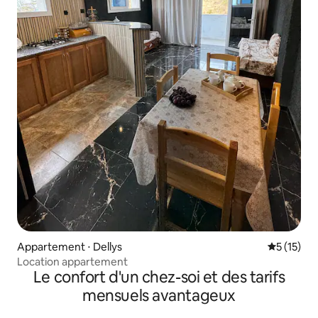
Appartement ⋅ Dellys
Évaluation
5 (15)
Location appartement
Le confort d'un chez-soi et des tarifs
mensuels avantageux