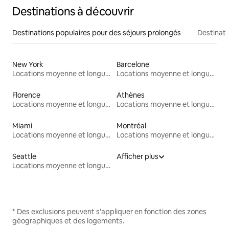
Destinations à découvrir
Destinations populaires pour des séjours prolongés
Destinati
New York
Barcelone
Locations moyenne et longue durée
Locations moyenne et longue durée
Florence
Athènes
Locations moyenne et longue durée
Locations moyenne et longue durée
Miami
Montréal
Locations moyenne et longue durée
Locations moyenne et longue durée
Seattle
Afficher plus
Locations moyenne et longue durée
* Des exclusions peuvent s'appliquer en fonction des zones
géographiques et des logements.