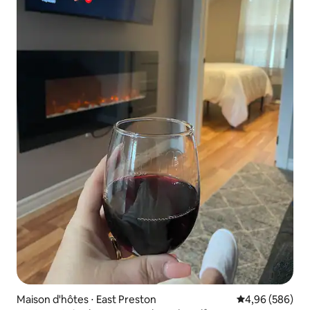
Maison d'hôtes ⋅ East Preston
Évaluation moy
4,96 (586)