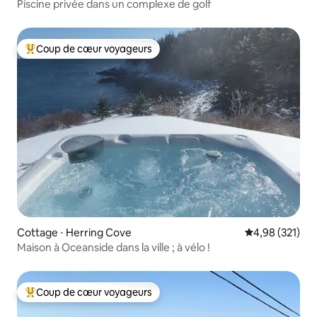
Piscine privée dans un complexe de golf
Coup de cœur voyageurs
Coups de cœur voyageurs les plus appréciés
Cottage ⋅ Herring Cove
Évaluation moy
4,98 (321)
Maison à Oceanside dans la ville ; à vélo !
Coup de cœur voyageurs
Coups de cœur voyageurs les plus appréciés