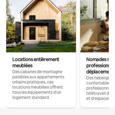
Locations entièrement
Nomades num
meublées
professionnel
déplacement
Des cabanes de montagne
paisibles aux appartements
Des hébergem
urbains pratiques, ces
confortables p
locations meublées offrent
professionnels
tous les équipements d'un
télétravail dis
logement standard.
et d'espaces de