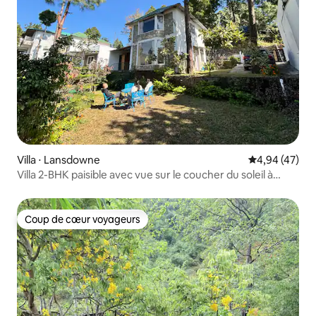
Villa ⋅ Lansdowne
Évaluation mo
4,94 (47)
Villa 2-BHK paisible avec vue sur le coucher du soleil à
Lansdowne
Coup de cœur voyageurs
Coup de cœur voyageurs