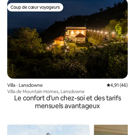
Coup de cœur voyageurs
Coup de cœur voyageurs
Villa ⋅ Lansdowne
Évaluation mo
4,91 (46)
Villa de Mountain Homes, Lansdowne
Le confort d'un chez-soi et des tarifs
mensuels avantageux