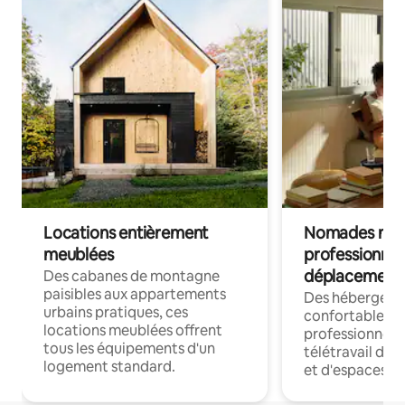
Locations entièrement
Nomades num
meublées
professionnel
déplacement
Des cabanes de montagne
paisibles aux appartements
Des hébergem
urbains pratiques, ces
confortables p
locations meublées offrent
professionnels
tous les équipements d'un
télétravail dis
logement standard.
et d'espaces de