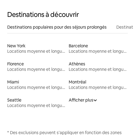
Destinations à découvrir
Destinations populaires pour des séjours prolongés
Destinati
New York
Barcelone
Locations moyenne et longue durée
Locations moyenne et longue durée
Florence
Athènes
Locations moyenne et longue durée
Locations moyenne et longue durée
Miami
Montréal
Locations moyenne et longue durée
Locations moyenne et longue durée
Seattle
Afficher plus
Locations moyenne et longue durée
* Des exclusions peuvent s'appliquer en fonction des zones