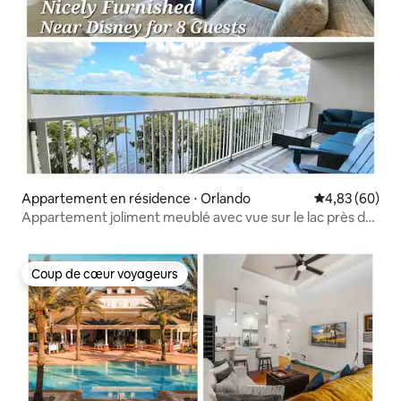
Appartement en résidence ⋅ Orlando
Évaluation mo
4,83 (60)
Appartement joliment meublé avec vue sur le lac près de
Disney pour 8 personnes
Coup de cœur voyageurs
Coup de cœur voyageurs