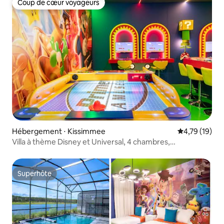
Coup de cœur voyageurs
Coup de cœur voyageurs
Hébergement ⋅ Kissimmee
Évaluation mo
4,79 (19)
Villa à thème Disney et Universal, 4 chambres,
Reunion Resort
Superhôte
Superhôte