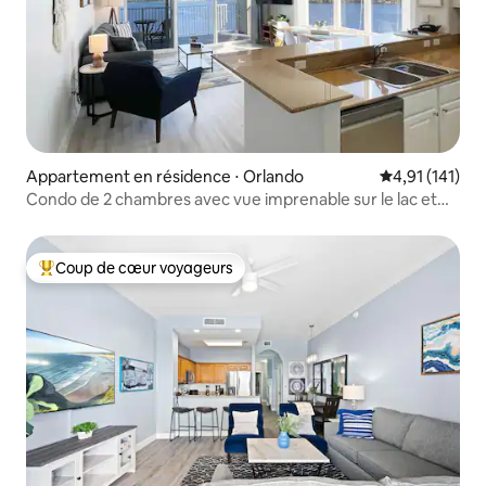
Appartement en résidence ⋅ Orlando
Évaluation moy
4,91 (141)
Condo de 2 chambres avec vue imprenable sur le lac et
Disney
Coup de cœur voyageurs
Coups de cœur voyageurs les plus appréciés