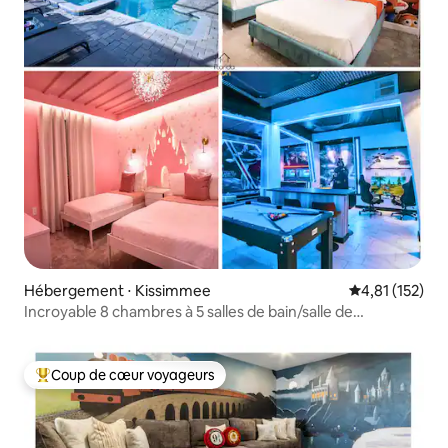
Hébergement ⋅ Kissimmee
Évaluation moy
4,81 (152)
Incroyable 8 chambres à 5 salles de bain/salle de
jeux/piscine
Coup de cœur voyageurs
Coups de cœur voyageurs les plus appréciés