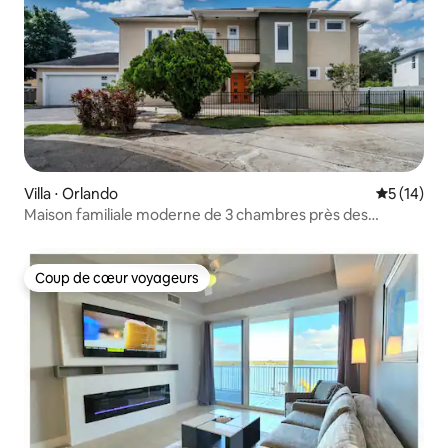
Villa ⋅ Orlando
Évaluation
5 (14)
Maison familiale moderne de 3 chambres près des
magasins et de Disney
Coup de cœur voyageurs
Coup de cœur voyageurs