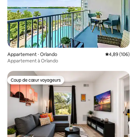
Appartement ⋅ Orlando
Évaluation moy
4,89 (106)
Appartement à Orlando
Coup de cœur voyageurs
Coup de cœur voyageurs