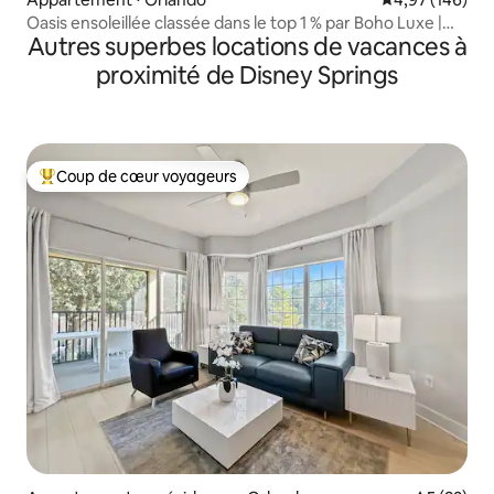
Oasis ensoleillée classée dans le top 1 % par Boho Luxe |
Autres superbes locations de vacances à
Navette gratuite pour le parking
proximité de Disney Springs
Coup de cœur voyageurs
Coups de cœur voyageurs les plus appréciés