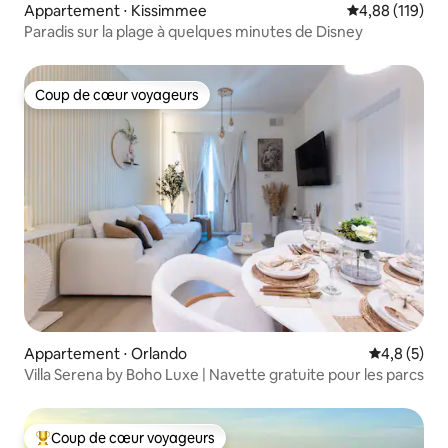
Appartement ⋅ Kissimmee
Évaluation moy
4,88 (119)
Paradis sur la plage à quelques minutes de Disney
Coup de cœur voyageurs
Coup de cœur voyageurs
Appartement ⋅ Orlando
Évaluation 
4,8 (5)
Villa Serena by Boho Luxe | Navette gratuite pour les parcs
Coup de cœur voyageurs
Coups de cœur voyageurs les plus appréciés