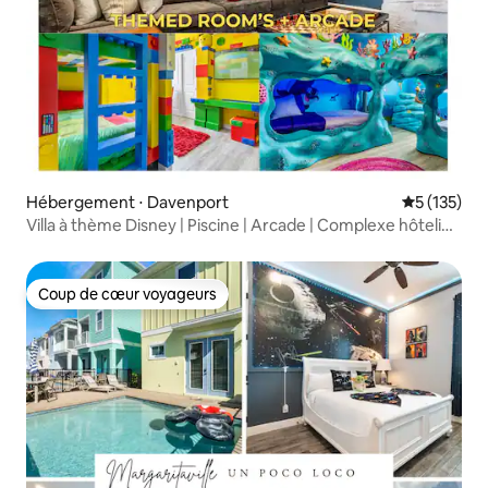
Hébergement ⋅ Davenport
Évaluation 
5 (135)
Villa à thème Disney | Piscine | Arcade | Complexe hôtelier
ºoº
Coup de cœur voyageurs
Coup de cœur voyageurs