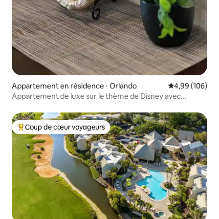
Appartement en résidence ⋅ Orlando
Évaluation moy
4,99 (106)
Appartement de luxe sur le thème de Disney avec
navette GRATUITE !
Coup de cœur voyageurs
Coups de cœur voyageurs les plus appréciés