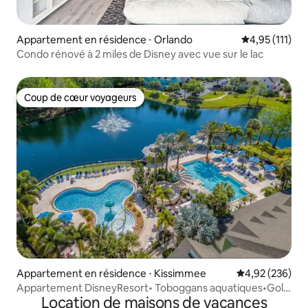
Appartement en résidence ⋅ Orlando
Évaluation mo
4,95 (111)
Condo rénové à 2 miles de Disney avec vue sur le lac
Coup de cœur voyageurs
Coup de cœur voyageurs
Appartement en résidence ⋅ Kissimmee
Évaluation moy
4,92 (236)
Appartement DisneyResort• Toboggans aquatiques•Golf
Location de maisons de vacances
GRATUIT• 5 places