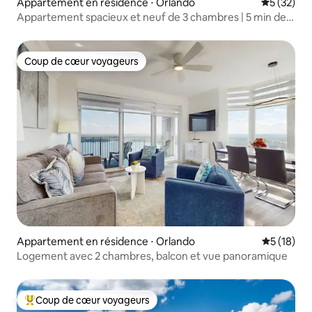
Appartement en résidence ⋅ Orlando
Évaluation
5 (32)
Appartement spacieux et neuf de 3 chambres | 5 min de
Disney
Coup de cœur voyageurs
Coup de cœur voyageurs
Appartement en résidence ⋅ Orlando
Évaluation
5 (18)
Logement avec 2 chambres, balcon et vue panoramique
Coup de cœur voyageurs
Coups de cœur voyageurs les plus appréciés