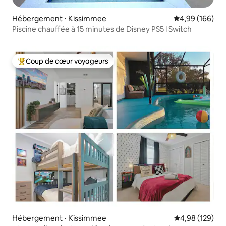
Hébergement ⋅ Kissimmee
Évaluation moy
4,99 (166)
Piscine chauffée à 15 minutes de Disney PS5 l Switch
Coup de cœur voyageurs
Coups de cœur voyageurs les plus appréciés
Hébergement ⋅ Kissimmee
Évaluation moy
4,98 (129)