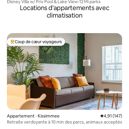
Disney Villa w/ Priv Pool & Lake View-12 Mi parks
Locations d'appartements avec
climatisation
Coup de cœur voyageurs
Coups de cœur voyageurs les plus appréciés
Appartement ⋅ Kissimmee
Évaluation moy
4,91 (147)
Retraite verdoyante à 10 min des parcs, animaux acceptés