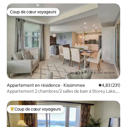
Coup de cœur voyageurs
Coup de cœur voyageurs
Appartement en résidence ⋅ Kissimmee
Évaluation moy
4,83 (231)
Appartement 2 chambres/2 salles de bain à Storey Lake,
près de Disney #70
Coup de cœur voyageurs
Coups de cœur voyageurs les plus appréciés