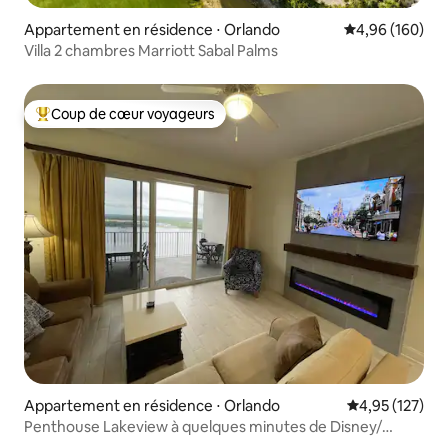
Appartement en résidence ⋅ Orlando
Évaluation moy
4,96 (160)
Villa 2 chambres Marriott Sabal Palms
Coup de cœur voyageurs
Coups de cœur voyageurs les plus appréciés
Appartement en résidence ⋅ Orlando
Évaluation moy
4,95 (127)
Penthouse Lakeview à quelques minutes de Disney/
Universal