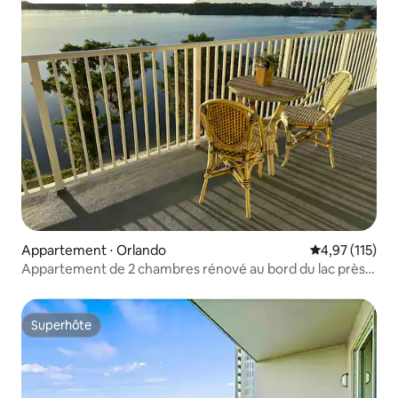
Appartement ⋅ Orlando
Évaluation moy
4,97 (115)
Appartement de 2 chambres rénové au bord du lac près
de Disney
Superhôte
Superhôte