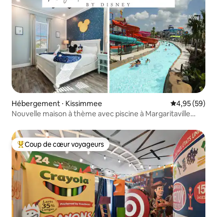
Hébergement ⋅ Kissimmee
Évaluation mo
4,95 (59)
Nouvelle maison à thème avec piscine à Margaritaville
Poco Loco
Coup de cœur voyageurs
Coups de cœur voyageurs les plus appréciés