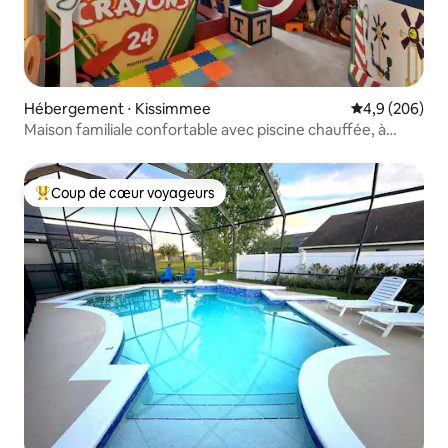
Hébergement ⋅ Kissimmee
Évaluation mo
4,9 (206)
Maison familiale confortable avec piscine chauffée, à
15 minutes de Disney
Coup de cœur voyageurs
Coups de cœur voyageurs les plus appréciés