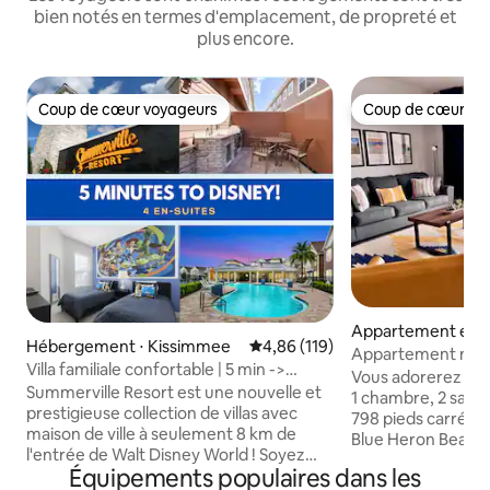
bien notés en termes d'emplacement, de propreté et
plus encore.
Coup de cœur voyageurs
Coup de cœur vo
Coup de cœur voyageurs
Coup de cœur vo
Appartement en r
Hébergement ⋅ Kissimmee
Évaluation moyenne sur la base 
4,86 (119)
⋅ Orlando
Appartement mode
Villa familiale confortable | 5 min ->
lac à 1 mile de Dis
Vous adorerez no
Disney !
Summerville Resort est une nouvelle et
1 chambre, 2 salle
prestigieuse collection de villas avec
798 pieds carrés s
maison de ville à seulement 8 km de
Blue Heron Beach 
l'entrée de Walt Disney World ! Soyez
magnifique Lake Bu
Équipements populaires dans les
parmi les premiers à séjourner dans
de nombreux resta