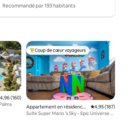
Recommandé par 193 habitants
Coup de cœur voyageurs
lus appréciés
Coups de cœur voyageurs les plus appréciés
valuation moyenne sur la base de 160 commentaires : 4,96 sur 5
4,96 (160)
 Palms
taires : 4,94 sur 5
Appartement en résidence ⋅
Évaluation moyenne sur
4,95 (187)
Orlando
Suite Super Mario 's Sky - Epic Universe 3
BD SUITE