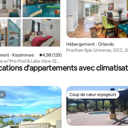
Hébergement ⋅ Orlando
Prochain Epic Universe, OCC, D
r la base de 103 commentaires : 4,9 sur 5
ent ⋅ Kissimmee
Évaluation moyenne sur la base de 129 commen
4,98 (129)
@Vista Cay accueil
la w/ Priv Pool & Lake View-12
cations d'appartements avec climatisat
te
Coup de cœur voyageurs
te
Coup de cœur voyageurs