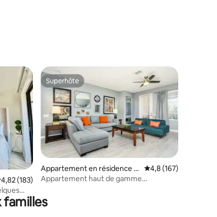
Superhôte
Superhôte
ntaires : 4,79 sur 5
Appartement en résidence ⋅
Évaluation moyenne su
4,8 (167)
Orlando
Appartement haut de gamme
valuation moyenne sur la base de 183 commentaires : 4,82 sur 5
4,82 (183)
récemment rénové, Vista Cay - 2002
elques
 familles