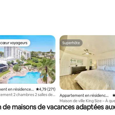
la base de 106 commentaires : 4,99 sur 5
 cœur voyageurs
Superhôte
 cœur voyageurs
Superhôte
ent en résidence ⋅
Évaluation moyenne sur la base de 271 comme
4,79 (271)
tement 2 chambres 2 salles de
 la base de 137 commentaires : 4,95 sur 5
Appartement en résidence ⋅
É
 Universal
Orlando
Maison de ville King Size – À qu
 de maisons de vacances adaptées aux
minutes des Universal Studios