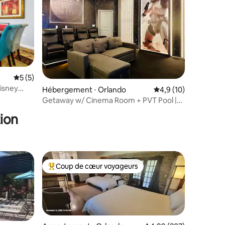
Évaluation moyenne sur la base de 5 commentaires : 5 sur 5
5 (5)
isney
Hébergement ⋅ Orlando
Évaluation moyenne s
4,9 (10)
taires : 4,98 sur 5
Getaway w/ Cinema Room + PVT Pool |
Intl Drive
ion
Coup de cœur voyageurs
Coups de cœur voyageurs les plus appréciés