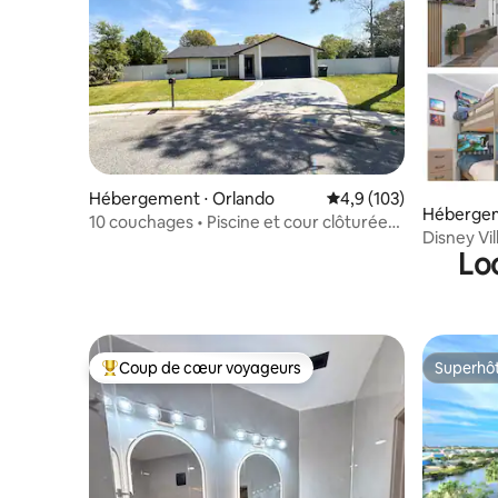
Hébergement ⋅ Orlando
Évaluation moyenne su
4,9 (103)
Hébergem
10 couchages • Piscine et cour clôturée
Disney Vil
(2 chambres avec lit King)
Lo
Mi parks!
Coup de cœur voyageurs
Superhô
Coups de cœur voyageurs les plus appréciés
Superhô