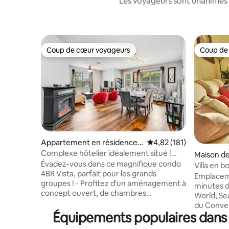
Les voyageurs sont unanimes 
Coup de cœur voyageurs
Coup de
Coup de cœur voyageurs
Coup de
Appartement en résidence ⋅
Évaluation moyenne sur
4,82 (181)
Orlando
Complexe hôtelier idéalement situé !
Maison de 
Appartement 4 chambres près de
Évadez-vous dans ce magnifique condo
Villa en b
Disney, OCCC
4BR Vista, parfait pour les grands
Disney, U
Emplaceme
groupes ! - Profitez d'un aménagement à
minutes d
concept ouvert, de chambres
World, Se
spacieuses avec télévision connectée,
du Conven
d'un balcon privé et d'une cuisine
Équipements populaires dans 
1BR au bo
gastronomique. - À quelques minutes en
imprenable