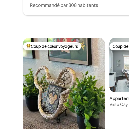
Recommandé par 308 habitants
Coup de cœur voyageurs
Coup de
Coups de cœur voyageurs les plus appréciés
Coup de
Appartem
Orlando
Vista Cay 
d'Occc