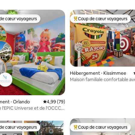
de cœur voyageurs
Coup de cœur voyageurs
 cœur voyageurs les plus appréciés
Coups de cœur voyageurs les p
 la base de 191 commentaires : 4,94 sur 5
Hébergement ⋅ Kissimmee
Maison familiale confortable av
chauffée, à 15 minutes de Disn
ent ⋅ Orlando
Évaluation moyenne sur la base de 79 commen
4,99 (79)
 l'EPIC Universe et de l'OCCC |
ent à thème 3 chambres
de cœur voyageurs
Coup de cœur voyageurs
 cœur voyageurs les plus appréciés
Coups de cœur voyageurs les p