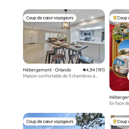
Coup de cœur voyageurs
Coup 
Coup de cœur voyageurs
Coups de
Hébergement ⋅ Orlando
Évaluation moyenne sur
4,94 (191)
Maison confortable de 3 chambres à
4 minutes des studios Universal
Hébergem
En face de
Appartem
Coup de cœur voyageurs
Coup 
Coup de cœur voyageurs
Coups de