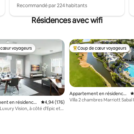
Recommandé par 224 habitants
Résidences avec wifi
 cœur voyageurs
Coup de cœur voyageurs
 cœur voyageurs
Coups de cœur voyageurs les p
Appartement en résidence
É
⋅ Orlando
Villa 2 chambres Marriott Sabal
ent en résidence ⋅
Évaluation moyenne sur la base de 176 commen
4,94 (176)
Luxury Vision, à côté d'Epic et