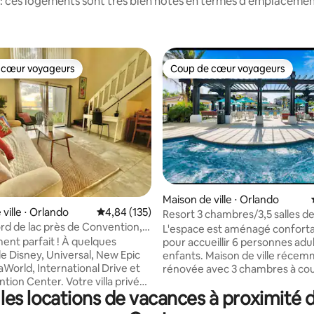
: ces logements sont très bien notés en termes d'emplacement
 cœur voyageurs
Coup de cœur voyageurs
 cœur voyageurs
Coup de cœur voyageurs
 la base de 181 commentaires : 4,82 sur 5
Maison de ville ⋅ Orlando
ville ⋅ Orlando
Évaluation moyenne sur la base de 135 comme
4,84 (135)
Resort 3 chambres/3,5 salles de
ord de lac près de Convention,
Park accessible à pied/Centre 
L'espace est aménagé confort
niversal
congrès
nt parfait ! À quelques
pour accueillir 6 personnes adul
e Disney, Universal, New Epic
enfants. Maison de ville récemment
aWorld, International Drive et
rénovée avec 3 chambres à co
tion Center. Votre villa privée
toutes avec salle de bain privée
les locations de vacances à proximit
rd du lac offre une vue
entièrement équipée avec des 
 sur le coucher du soleil
neufs. Situé à l'intérieur d'une 