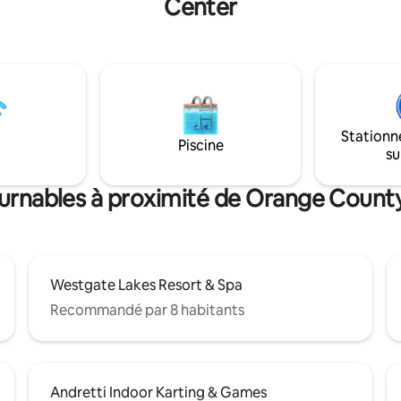
Center
re salon. Profitez d'une cuisine
balnéaire avec des commodité
salle de bain modernes, d'un
incroyables. Parking gratuit.
cieux et d'une chambre
Emplacement incroyable, litté
. Admirez les feux d'artifice de
côté du Convention Center, à 
s les soirs ou faites une
minutes d'Universal et de Disn
 pittoresque le long du
parallèle à International Drive e
e Sand Lake. Idéal pour des
distance de marche du superm
ou un voyage d'affaires
de la pharmacie. Vidéo Netflix 
Stationn
Piscine
Cette villa offre confort,
Amazon Prime gratuites dans t
su
é, emplacement central et
pièces.
able sur le lac
ournables à proximité de Orange Coun
Westgate Lakes Resort & Spa
Recommandé par 8 habitants
Andretti Indoor Karting & Games