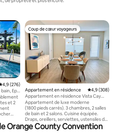
, de propreté et plus encore.
Maison de
Coup de cœur voyageurs
Superhô
Coup de cœur voyageurs
Superhô
Maison de
d'Univers
Chic Boh
Townhome
proches e
meilleurs
d'Orlando
I-Drive, 
Whole Foo
Target et
Comprend
Évaluation moyenne sur la base de 276 commentaires : 4,9 sur 5
4,9 (276)
ntaires : 4,84 sur 5
Appartement en résidence
Évaluation moyenne su
4,9 (308)
étage et 2
 bain, Epic
Sirotez v
Appartement en résidence Vista Cay
de
ablement
lac paisi
Orlando Lakeview
Appartement de luxe moderne
tes et 2
aventure.
(1800 pieds carrés). 3 chambres, 2 salles
famille o
de bain et 2 salons. Cuisine équipée.
ucher
serions r
Draps, oreillers, serviettes, ustensiles de
. Cuisine
séjour à 
é de Orange County Convention
cuisine fournis. Balcon d'angle avec vue
appareils
sur Sea World. Vista Cay dispose de
station