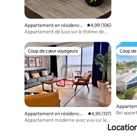
Appartement en résidence
Évaluation moyenne sur 
4,99 (106)
⋅ Orlando
Appartement de luxe sur le thème de
Disney avec navette GRATUITE !
Coup de cœur voyageurs
Coup de
Coup de cœur voyageurs
Coup de
Appartem
Orlando
Bel appar
Appartement en résidence ⋅
Évaluation moyenne sur
4,95 (137)
bain Epic/
Orlando
Appartement moderne avec vue sur le
Location
lac à 1 mile de Disney