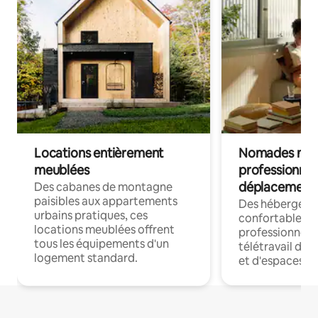
Locations entièrement
Nomades num
meublées
professionnel
déplacement
Des cabanes de montagne
paisibles aux appartements
Des hébergem
urbains pratiques, ces
confortables p
locations meublées offrent
professionnels
tous les équipements d'un
télétravail dis
logement standard.
et d'espaces de