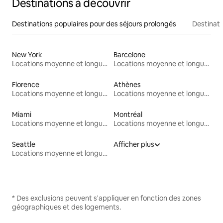
Destinations à découvrir
Destinations populaires pour des séjours prolongés
Destinati
New York
Barcelone
Locations moyenne et longue durée
Locations moyenne et longue durée
Florence
Athènes
Locations moyenne et longue durée
Locations moyenne et longue durée
Miami
Montréal
Locations moyenne et longue durée
Locations moyenne et longue durée
Seattle
Afficher plus
Locations moyenne et longue durée
* Des exclusions peuvent s'appliquer en fonction des zones
géographiques et des logements.