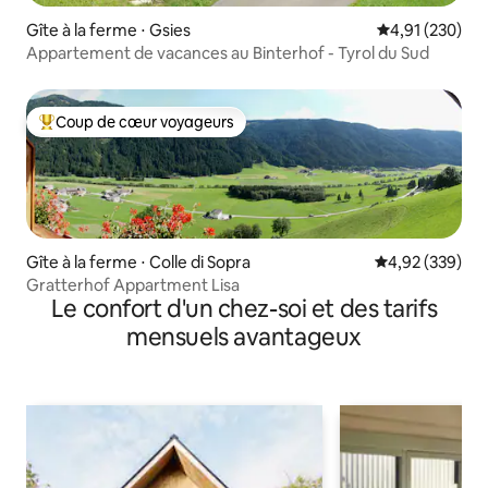
Gîte à la ferme ⋅ Gsies
Évaluation moy
4,91 (230)
Appartement de vacances au Binterhof - Tyrol du Sud
Coup de cœur voyageurs
Coups de cœur voyageurs les plus appréciés
Gîte à la ferme ⋅ Colle di Sopra
Évaluation moy
4,92 (339)
Gratterhof Appartment Lisa
Le confort d'un chez-soi et des tarifs
mensuels avantageux