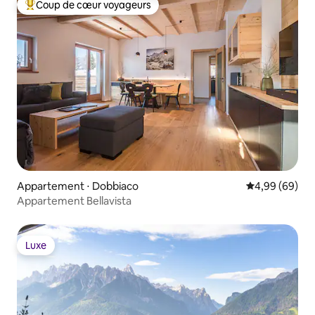
Coup de cœur voyageurs
Coups de cœur voyageurs les plus appréciés
Appartement ⋅ Dobbiaco
Évaluation mo
4,99 (69)
Appartement Bellavista
Luxe
Luxe