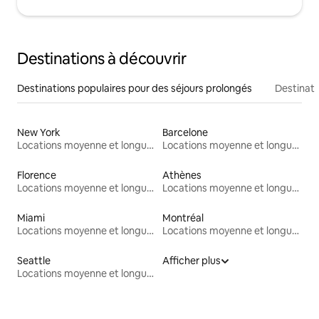
Destinations à découvrir
Destinations populaires pour des séjours prolongés
Destinati
New York
Barcelone
Locations moyenne et longue durée
Locations moyenne et longue durée
Florence
Athènes
Locations moyenne et longue durée
Locations moyenne et longue durée
Miami
Montréal
Locations moyenne et longue durée
Locations moyenne et longue durée
Seattle
Afficher plus
Locations moyenne et longue durée