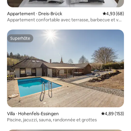
Appartement ⋅ Dreis-Brück
Évaluation mo
4,93 (68)
Appartement confortable avec terrasse, barbecue et vue
sur le château
Superhôte
Superhôte
Villa ⋅ Hohenfels-Essingen
Évaluation moy
4,89 (153)
Piscine, jacuzzi, sauna, randonnée et grottes