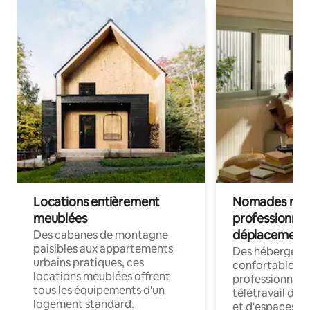
Locations entièrement
Nomades num
meublées
professionnel
déplacement
Des cabanes de montagne
paisibles aux appartements
Des hébergem
urbains pratiques, ces
confortables p
locations meublées offrent
professionnels
tous les équipements d'un
télétravail dis
logement standard.
et d'espaces de