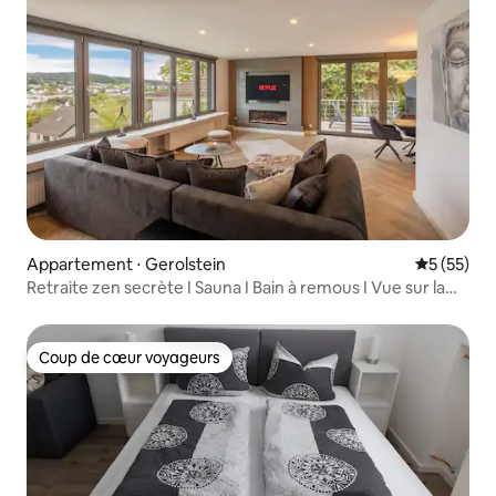
Appartement ⋅ Gerolstein
Évaluation
5 (55)
Retraite zen secrète I Sauna I Bain à remous I Vue sur la
ville
Coup de cœur voyageurs
Coup de cœur voyageurs