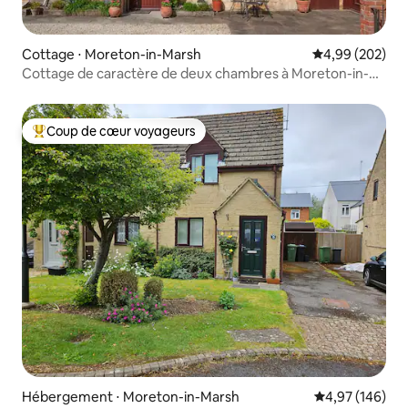
Cottage ⋅ Moreton-in-Marsh
Évaluation moy
4,99 (202)
Cottage de caractère de deux chambres à Moreton-in-
Marsh
Coup de cœur voyageurs
Coups de cœur voyageurs les plus appréciés
Hébergement ⋅ Moreton-in-Marsh
Évaluation moy
4,97 (146)