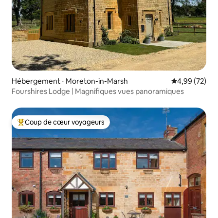
Hébergement ⋅ Moreton-in-Marsh
Évaluation mo
4,99 (72)
Fourshires Lodge | Magnifiques vues panoramiques
Coup de cœur voyageurs
Coups de cœur voyageurs les plus appréciés