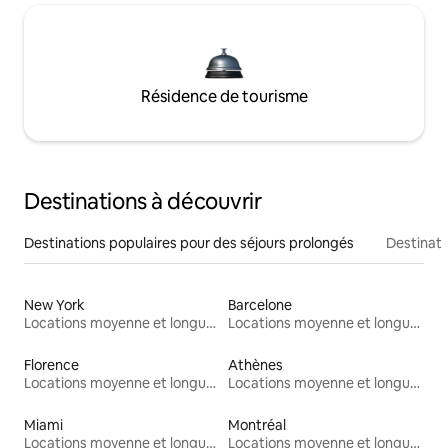
Résidence de tourisme
Destinations à découvrir
Destinations populaires pour des séjours prolongés
Destinati
New York
Barcelone
Locations moyenne et longue durée
Locations moyenne et longue durée
Florence
Athènes
Locations moyenne et longue durée
Locations moyenne et longue durée
Miami
Montréal
Locations moyenne et longue durée
Locations moyenne et longue durée