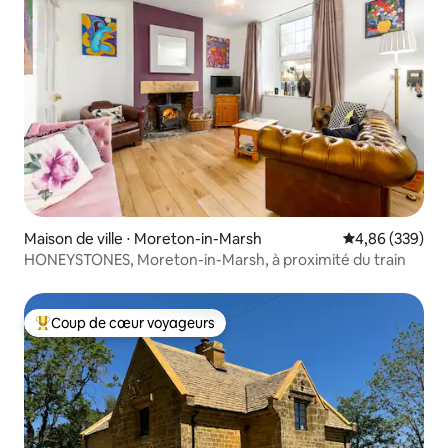
Maison de ville ⋅ Moreton-in-Marsh
Évaluation moy
4,86 (339)
HONEYSTONES, Moreton-in-Marsh, à proximité du train
Coup de cœur voyageurs
Coups de cœur voyageurs les plus appréciés