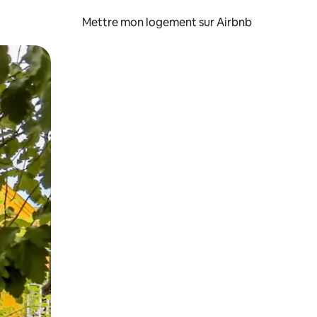
Mettre mon logement sur Airbnb
sant glisser.