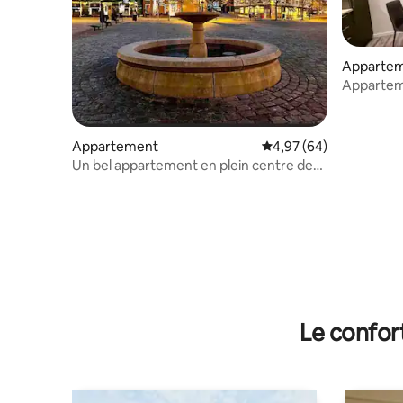
Apparte
Appartem
de Drøba
Appartement
Évaluation moyenne sur
4,97 (64)
Un bel appartement en plein centre de
Drøbak
Le confor