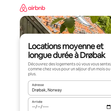
Aller
directement
au
contenu
Locations moyenne et
longue durée à Drøbak
Découvrez des logements où vous vous sente
comme chez vous pour un séjour d'un mois ou
plus.
Adresse
Lorsque les résultats s'affichent, utilisez les flèc
Arrivée