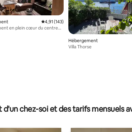
ment
Évaluation moyenne sur la base de 143 comme
4,91 (143)
ent en plein cœur du centre
k
Hébergement
Villa Thorse
 la base de 64 commentaires : 4,97 sur 5
t d'un chez-soi et des tarifs mensuels 