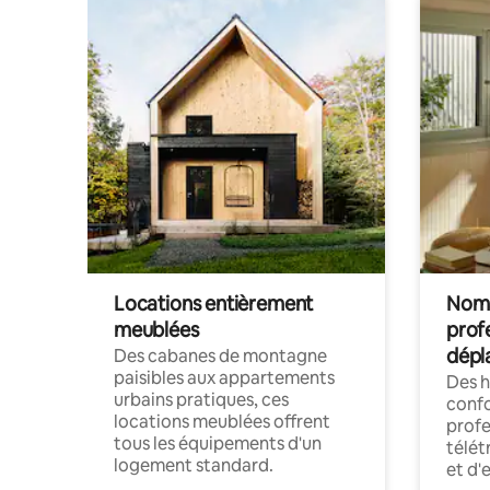
Locations entièrement
Noma
meublées
prof
dépl
Des cabanes de montagne
paisibles aux appartements
Des 
urbains pratiques, ces
confo
locations meublées offrent
profe
tous les équipements d'un
télét
logement standard.
et d'