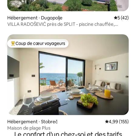
Hébergement ⋅ Dugopolje
Évaluation
5 (42)
VILLA RADOŠEVIĆ près de SPLIT - piscine chauffée,
jacuzzi, sauna
Coup de cœur voyageurs
Coups de cœur voyageurs les plus appréciés
Hébergement ⋅ Stobreč
Évaluation moy
4,99 (155)
Maison de plage Plus
Le confort d'un chez-soi et des tarifs