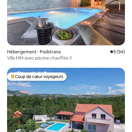
Hébergement ⋅ Podstrana
Évaluation
5 (94)
Villa MM avec piscine chauffée !!
Coup de cœur voyageurs
Coups de cœur voyageurs les plus appréciés