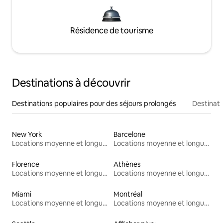
Résidence de tourisme
Destinations à découvrir
Destinations populaires pour des séjours prolongés
Destinati
New York
Barcelone
Locations moyenne et longue durée
Locations moyenne et longue durée
Florence
Athènes
Locations moyenne et longue durée
Locations moyenne et longue durée
Miami
Montréal
Locations moyenne et longue durée
Locations moyenne et longue durée