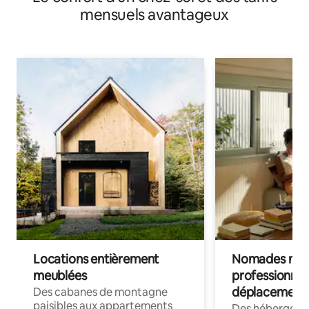
mensuels avantageux
Locations entièrement
Nomades num
meublées
professionnel
déplacement
Des cabanes de montagne
paisibles aux appartements
Des hébergem