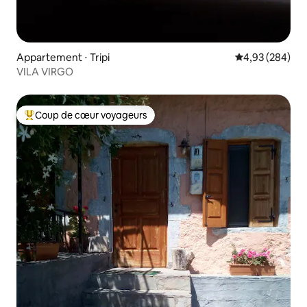
Appartement ⋅ Tripi
Évaluation moy
4,93 (284)
VILA VIRGO
Coup de cœur voyageurs
Coups de cœur voyageurs les plus appréciés