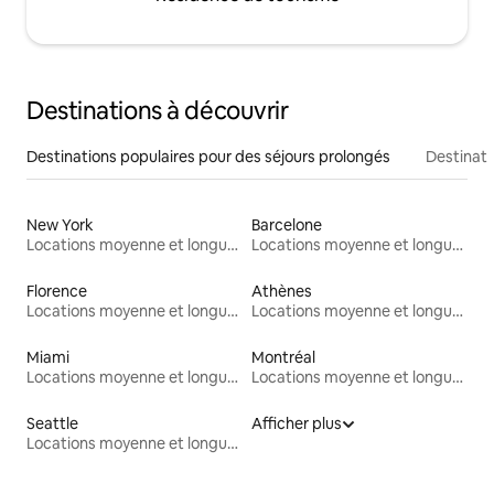
Destinations à découvrir
Destinations populaires pour des séjours prolongés
Destinati
New York
Barcelone
Locations moyenne et longue durée
Locations moyenne et longue durée
Florence
Athènes
Locations moyenne et longue durée
Locations moyenne et longue durée
Miami
Montréal
Locations moyenne et longue durée
Locations moyenne et longue durée
Seattle
Afficher plus
Locations moyenne et longue durée