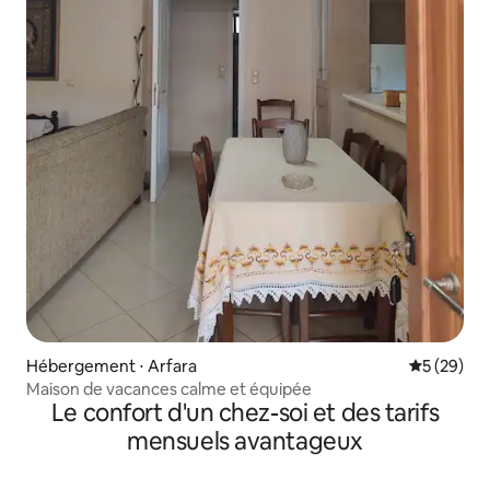
Hébergement ⋅ Arfara
Évaluation
5 (29)
Maison de vacances calme et équipée
Le confort d'un chez-soi et des tarifs
mensuels avantageux