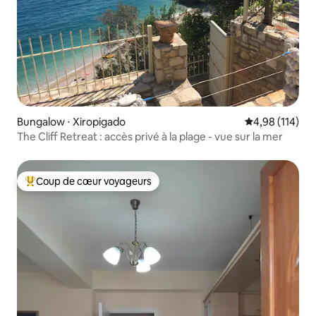
Bungalow ⋅ Xiropigado
Évaluation moy
4,98 (114)
The Cliff Retreat : accès privé à la plage - vue sur la mer
Coup de cœur voyageurs
Coups de cœur voyageurs les plus appréciés