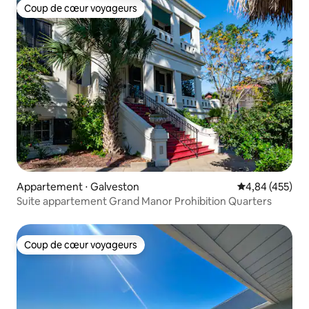
Coup de cœur voyageurs
Coup de cœur voyageurs
Appartement ⋅ Galveston
Évaluation moy
4,84 (455)
Suite appartement Grand Manor Prohibition Quarters
Coup de cœur voyageurs
Coup de cœur voyageurs