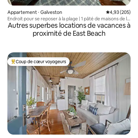
Appartement ⋅ Galveston
Évaluation moy
4,93 (205)
Endroit pour se reposer à la plage | 1 pâté de maisons de la
Autres superbes locations de vacances à
plage | Zone sûre
proximité de East Beach
Coup de cœur voyageurs
Coups de cœur voyageurs les plus appréciés