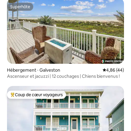
Superhôte
Superhôte
Hébergement ⋅ Galveston
Évaluation mo
4,86 (44)
Ascenseur et jacuzzi | 12 couchages | Chiens bienvenus !
Coup de cœur voyageurs
Coups de cœur voyageurs les plus appréciés