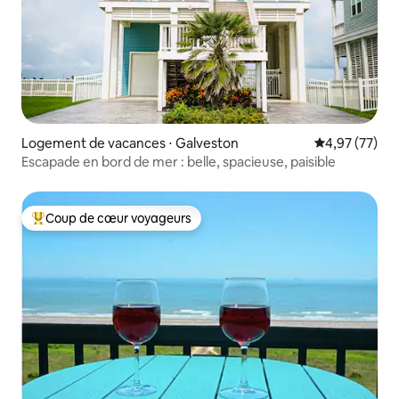
Logement de vacances ⋅ Galveston
Évaluation mo
4,97 (77)
Escapade en bord de mer : belle, spacieuse, paisible
Coup de cœur voyageurs
Coups de cœur voyageurs les plus appréciés