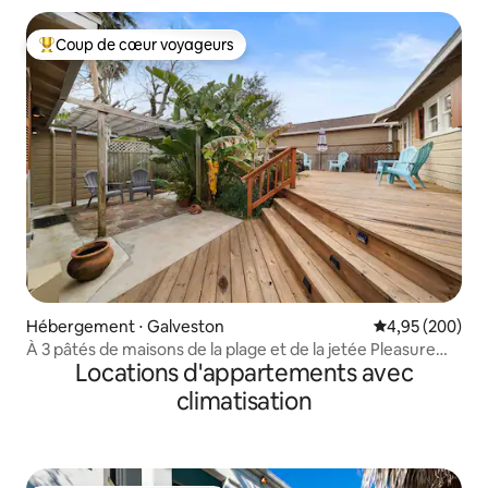
Coup de cœur voyageurs
Coups de cœur voyageurs les plus appréciés
Hébergement ⋅ Galveston
Évaluation moy
4,95 (200)
À 3 pâtés de maisons de la plage et de la jetée Pleasure
Locations d'appartements avec
Pier ! Mur pour photos
climatisation