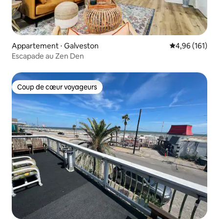
Appartement ⋅ Galveston
Évaluation moy
4,96 (161)
Escapade au Zen Den
Coup de cœur voyageurs
Coup de cœur voyageurs