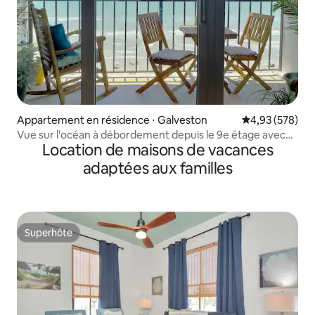
Appartement en résidence ⋅ Galveston
Évaluation moy
4,93 (578)
Vue sur l'océan à débordement depuis le 9e étage avec
Location de maisons de vacances
patio.
adaptées aux familles
Superhôte
Superhôte