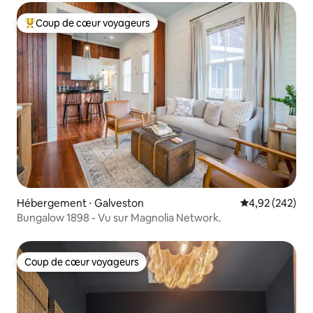
Coup de cœur voyageurs
Coups de cœur voyageurs les plus appréciés
Hébergement ⋅ Galveston
Évaluation moy
4,92 (242)
Bungalow 1898 - Vu sur Magnolia Network.
Coup de cœur voyageurs
Coup de cœur voyageurs