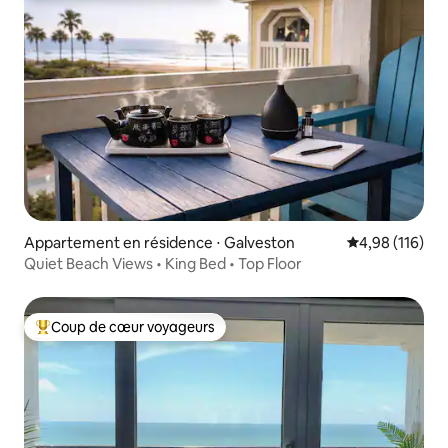
Appartement en résidence ⋅ Galveston
Évaluation moy
4,98 (116)
Quiet Beach Views • King Bed • Top Floor
Coup de cœur voyageurs
Coups de cœur voyageurs les plus appréciés