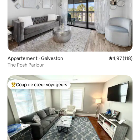
Appartement ⋅ Galveston
Évaluation moy
4,97 (118)
The Posh Parlour
Coup de cœur voyageurs
Coups de cœur voyageurs les plus appréciés