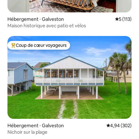
Hébergement ⋅ Galveston
Évaluation 
5 (113)
Maison historique avec patio et vélos
Coup de cœur voyageurs
Coups de cœur voyageurs les plus appréciés
Hébergement ⋅ Galveston
Évaluation moy
4,94 (302)
Nichoir sur la plage