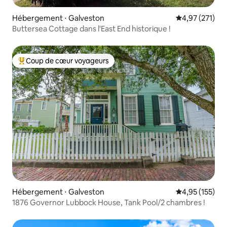
Hébergement ⋅ Galveston
Évaluation moy
4,97 (271)
Buttersea Cottage dans l'East End historique !
Coup de cœur voyageurs
Coups de cœur voyageurs les plus appréciés
Hébergement ⋅ Galveston
Évaluation moy
4,95 (155)
1876 Governor Lubbock House, Tank Pool/2 chambres !