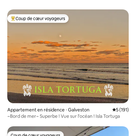
Coup de cœur voyageurs
Coups de cœur voyageurs les plus appréciés
Appartement en résidence ⋅ Galveston
Évaluation 
5 (191)
~Bord de mer~ Superbe ! Vue sur l'océan ! Isla Tortuga
Coup de cœur voyageurs