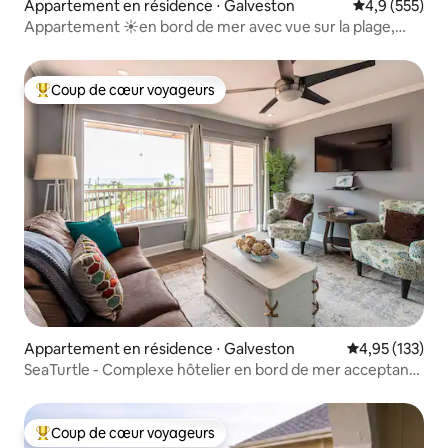
Appartement en résidence ⋅ Galveston
Évaluation mo
4,9 (555)
Appartement ☀en bord de mer avec vue sur la plage,
piscine et jacuzzi
Coup de cœur voyageurs
Coups de cœur voyageurs les plus appréciés
Appartement en résidence ⋅ Galveston
Évaluation moy
4,95 (133)
SeaTurtle - Complexe hôtelier en bord de mer acceptant
les chiens
Coup de cœur voyageurs
Coups de cœur voyageurs les plus appréciés