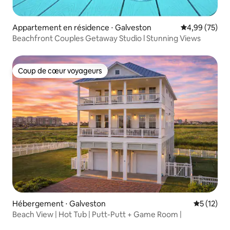
Appartement en résidence ⋅ Galveston
Évaluation mo
4,99 (75)
Beachfront Couples Getaway Studio l Stunning Views
Coup de cœur voyageurs
Coup de cœur voyageurs
Hébergement ⋅ Galveston
Évaluation
5 (12)
Beach View | Hot Tub | Putt-Putt + Game Room |