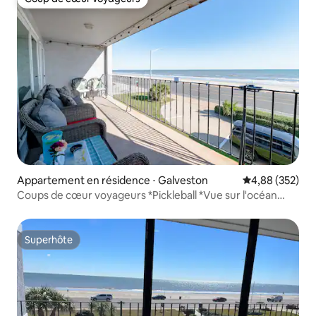
Coup de cœur voyageurs
Appartement en résidence ⋅ Galveston
Évaluation moy
4,88 (352)
Coups de cœur voyageurs *Pickleball *Vue sur l'océan
*Balcon
Superhôte
Superhôte