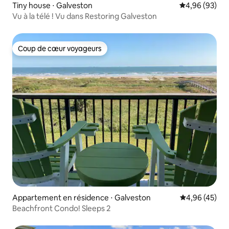
Tiny house ⋅ Galveston
Évaluation mo
4,96 (93)
Vu à la télé ! Vu dans Restoring Galveston
Coup de cœur voyageurs
Coup de cœur voyageurs
Appartement en résidence ⋅ Galveston
Évaluation mo
4,96 (45)
Beachfront Condo! Sleeps 2