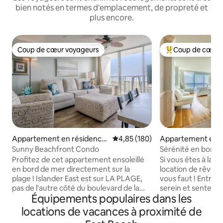
bien notés en termes d'emplacement, de propreté et
plus encore.
Coup de cœur voyageurs
Coup de cœur 
Coup de cœur voyageurs
Coups de cœur vo
Appartement en résidence
Évaluation moyenne sur la base 
4,85 (180)
Appartement en r
⋅ Galveston
⋅ Galveston
Sunny Beachfront Condo
Sérénité en bord 
Profitez de cet appartement ensoleillé
Si vous êtes à la 
en bord de mer directement sur la
location de rêve sur
plage ! Islander East est sur LA PLAGE,
vous faut ! Entrez dans cet appartement
pas de l'autre côté du boulevard de la
serein et sentez vo
Équipements populaires dans les
digue. Vous disposerez d'un
Vous ne pouvez p
appartement de 2 chambres au 4e
vous sentir apaisé
locations de vacances à proximité de
étage avec vue imprenable sur l'océan
de la mer, du lever