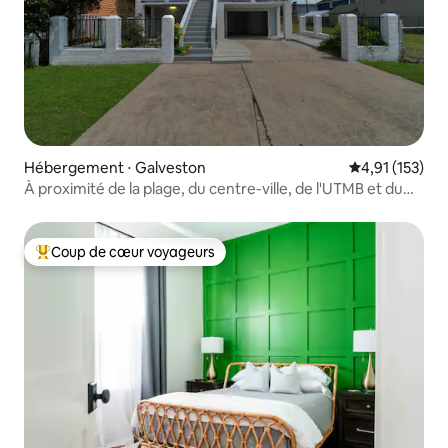
Hébergement ⋅ Galveston
Évaluation moy
4,91 (153)
À proximité de la plage, du centre-ville, de l'UTMB et du
terminal de croisière
Coup de cœur voyageurs
Coups de cœur voyageurs les plus appréciés