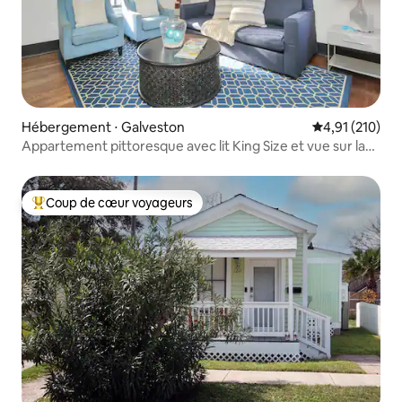
Hébergement ⋅ Galveston
Évaluation moy
4,91 (210)
Appartement pittoresque avec lit King Size et vue sur la
ville !
Coup de cœur voyageurs
Coups de cœur voyageurs les plus appréciés