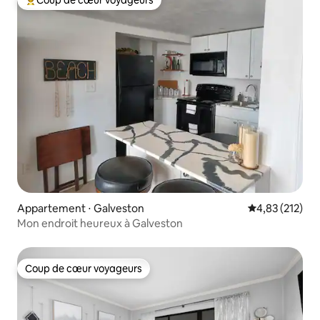
Coup de cœur voyageurs
Coups de cœur voyageurs les plus appréciés
Appartement ⋅ Galveston
Évaluation moy
4,83 (212)
Mon endroit heureux à Galveston
Coup de cœur voyageurs
Coup de cœur voyageurs