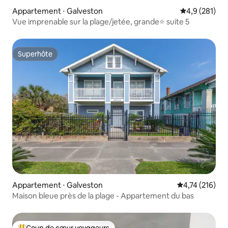
Appartement ⋅ Galveston
Évaluation mo
4,9 (281)
Vue imprenable sur la plage/jetée, grande⭐️ suite 5
Superhôte
Superhôte
Appartement ⋅ Galveston
Évaluation moy
4,74 (216)
Maison bleue près de la plage - Appartement du bas