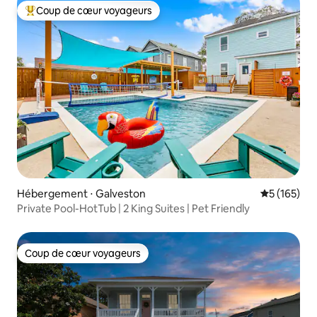
Coup de cœur voyageurs
Coups de cœur voyageurs les plus appréciés
Hébergement ⋅ Galveston
Évaluation 
5 (165)
Private Pool-HotTub | 2 King Suites | Pet Friendly
Coup de cœur voyageurs
Coup de cœur voyageurs