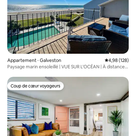
Appartement ⋅ Galveston
Évaluation moy
4,98 (128)
Paysage marin ensoleillé | VUE SUR L'OCÉAN | À distance
de marche de la plage | PISCINE
Coup de cœur voyageurs
Coup de cœur voyageurs