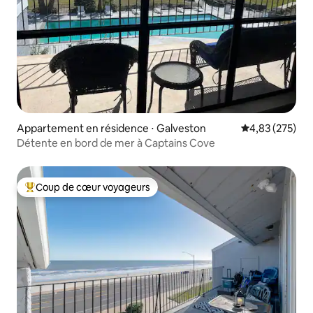
Appartement en résidence ⋅ Galveston
Évaluation moy
4,83 (275)
Détente en bord de mer à Captains Cove
Coup de cœur voyageurs
Coups de cœur voyageurs les plus appréciés