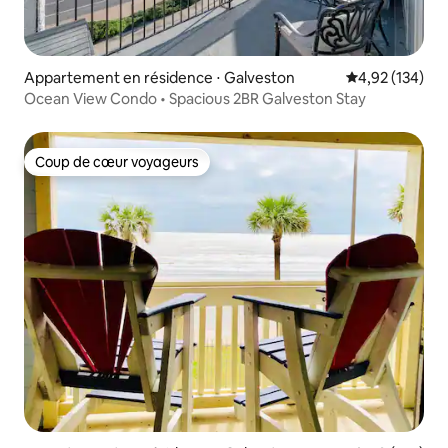
Appartement en résidence ⋅ Galveston
Évaluation moy
4,92 (134)
Ocean View Condo • Spacious 2BR Galveston Stay
Coup de cœur voyageurs
Coup de cœur voyageurs