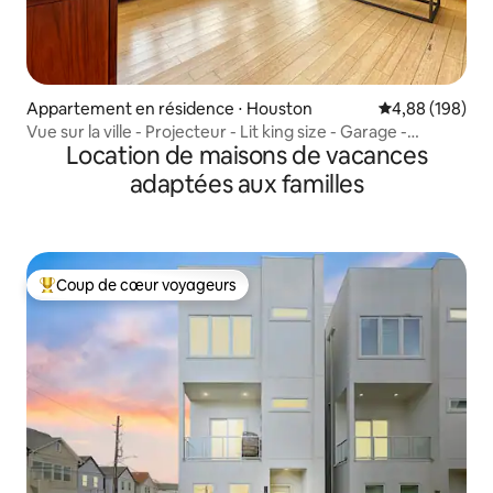
Appartement en résidence ⋅ Houston
Évaluation moy
4,88 (198)
Vue sur la ville - Projecteur - Lit king size - Garage -
Location de maisons de vacances
Divertissement
adaptées aux familles
Coup de cœur voyageurs
Coups de cœur voyageurs les plus appréciés