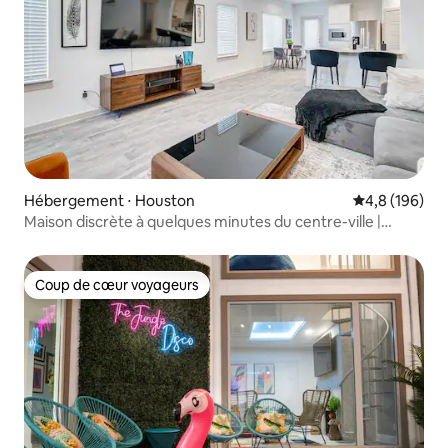
Hébergement ⋅ Houston
Évaluation mo
4,8 (196)
Maison discrète à quelques minutes du centre-ville |
centre médical | NRG
Coup de cœur voyageurs
Coup de cœur voyageurs