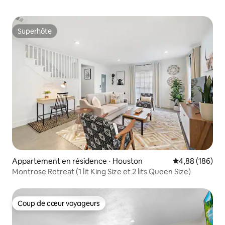
Superhôte
Superhôte
Appartement en résidence ⋅ Houston
Évaluation moy
4,88 (186)
Montrose Retreat (1 lit King Size et 2 lits Queen Size)
Coup de cœur voyageurs
Coup de cœur voyageurs