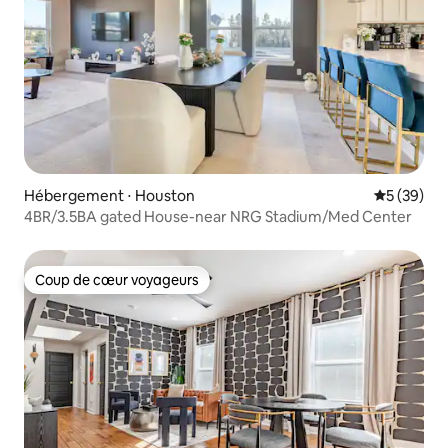
Hébergement ⋅ Houston
Évaluation
5 (39)
4BR/3.5BA gated House-near NRG Stadium/Med Center
Coup de cœur voyageurs
Coup de cœur voyageurs