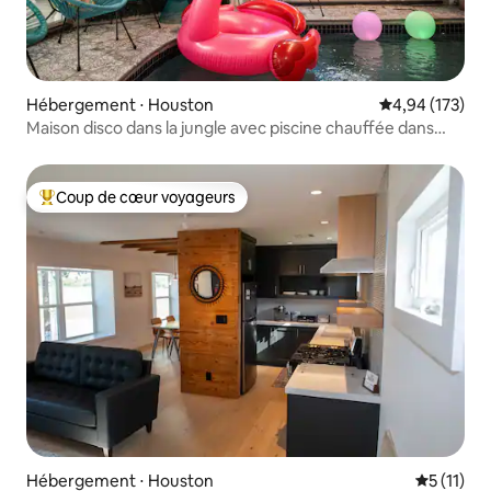
Hébergement ⋅ Houston
Évaluation moy
4,94 (173)
Maison disco dans la jungle avec piscine chauffée dans
l'atrium
Coup de cœur voyageurs
Coups de cœur voyageurs les plus appréciés
Hébergement ⋅ Houston
Évaluatio
5 (11)