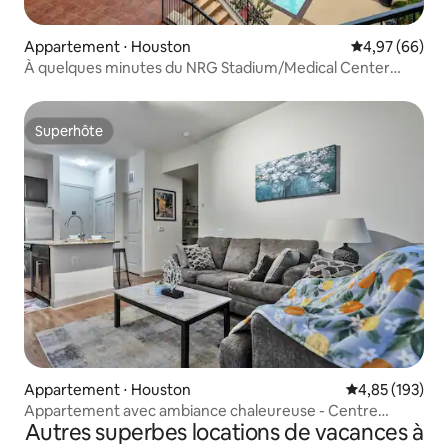
Appartement ⋅ Houston
Évaluation mo
4,97 (66)
À quelques minutes du NRG Stadium/Medical Center
Parking gratuit
Superhôte
Superhôte
Appartement ⋅ Houston
Évaluation moy
4,85 (193)
Appartement avec ambiance chaleureuse - Centre
Autres superbes locations de vacances à
médical/NRG