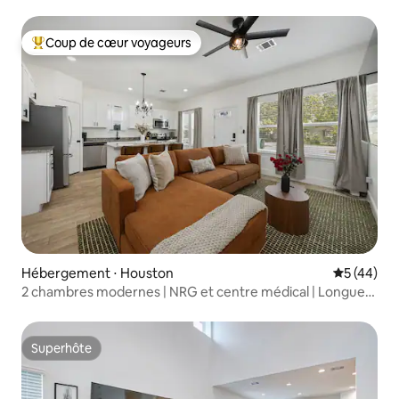
Coup de cœur voyageurs
Coups de cœur voyageurs les plus appréciés
Hébergement ⋅ Houston
Évaluation
5 (44)
2 chambres modernes | NRG et centre médical | Longue
durée
Superhôte
Superhôte