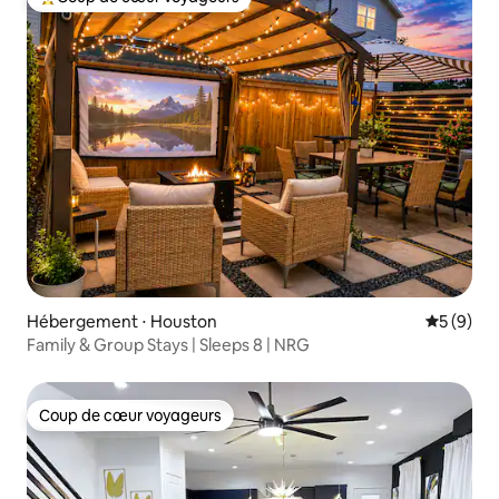
Coups de cœur voyageurs les plus appréciés
Hébergement ⋅ Houston
Évaluatio
5 (9)
Family & Group Stays | Sleeps 8 | NRG
Coup de cœur voyageurs
Coup de cœur voyageurs