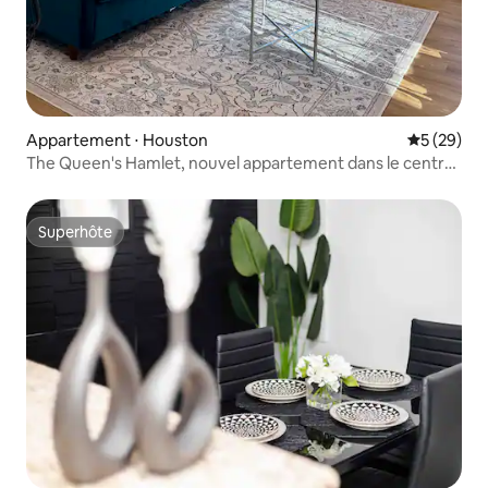
Appartement ⋅ Houston
Évaluation
5 (29)
The Queen's Hamlet, nouvel appartement dans le centre
médical/Rice U.
Superhôte
Superhôte