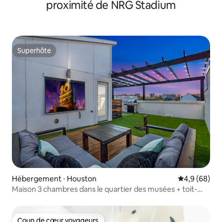
proximité de NRG Stadium
Superhôte
Superhôte
Hébergement ⋅ Houston
Évaluation m
4,9 (68)
Maison 3 chambres dans le quartier des musées + toit-
terrasse et table de billard
Coup de cœur voyageurs