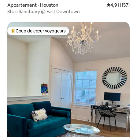
Appartement ⋅ Houston
Évaluation moy
4,91 (157)
Stoic Sanctuary @ East Downtown
Coup de cœur voyageurs
Coups de cœur voyageurs les plus appréciés