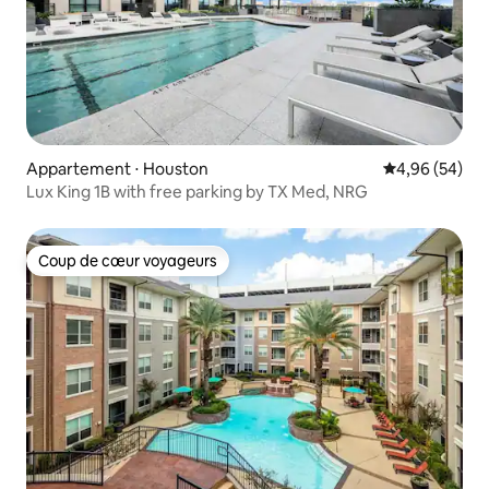
Appartement ⋅ Houston
Évaluation mo
4,96 (54)
Lux King 1B with free parking by TX Med, NRG
Coup de cœur voyageurs
Coup de cœur voyageurs