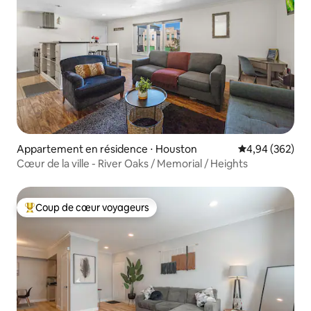
Appartement en résidence ⋅ Houston
Évaluation moy
4,94 (362)
Cœur de la ville - River Oaks / Memorial / Heights
Coup de cœur voyageurs
Coups de cœur voyageurs les plus appréciés