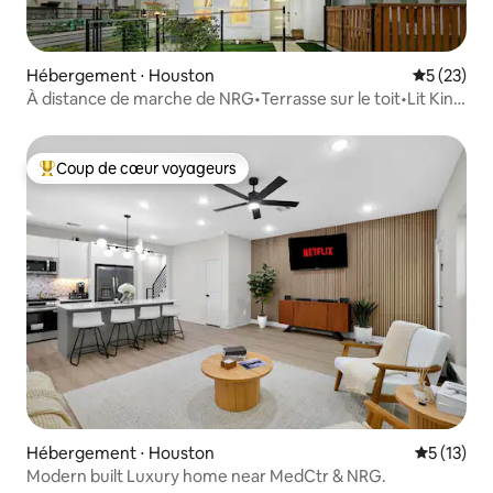
Hébergement ⋅ Houston
Évaluation
5 (23)
À distance de marche de NRG•Terrasse sur le toit•Lit King
size•Centre médical•Métro
Coup de cœur voyageurs
Coups de cœur voyageurs les plus appréciés
Hébergement ⋅ Houston
Évaluation
5 (13)
Modern built Luxury home near MedCtr & NRG.