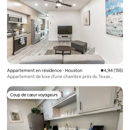
Appartement en résidence ⋅ Houston
Évaluation moy
4,94 (155)
Appartement de luxe d'une chambre près du Texas
Medical Center.
Coup de cœur voyageurs
Coup de cœur voyageurs