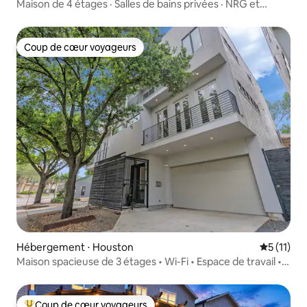
Maison de 4 étages · Salles de bains privées · NRG et
centre médical
Coup de cœur voyageurs
Coup de cœur voyageurs
Hébergement ⋅ Houston
Évaluatio
5 (11)
Maison spacieuse de 3 étages • Wi-Fi • Espace de travail •
Stationnement
Coup de cœur voyageurs