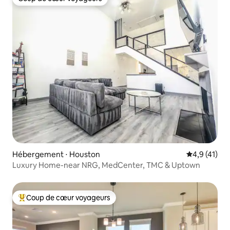
Coup de cœur voyageurs
Hébergement ⋅ Houston
Évaluation m
4,9 (41)
Luxury Home-near NRG, MedCenter, TMC & Uptown
Coup de cœur voyageurs
Coups de cœur voyageurs les plus appréciés