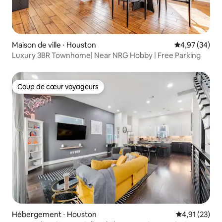
Maison de ville ⋅ Houston
Évaluation mo
4,97 (34)
Luxury 3BR Townhome| Near NRG Hobby | Free Parking
Coup de cœur voyageurs
Coup de cœur voyageurs
Hébergement ⋅ Houston
Évaluation mo
4,91 (23)