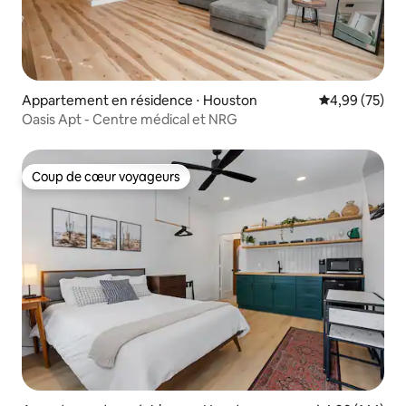
Appartement en résidence ⋅ Houston
Évaluation mo
4,99 (75)
Oasis Apt - Centre médical et NRG
Coup de cœur voyageurs
Coup de cœur voyageurs