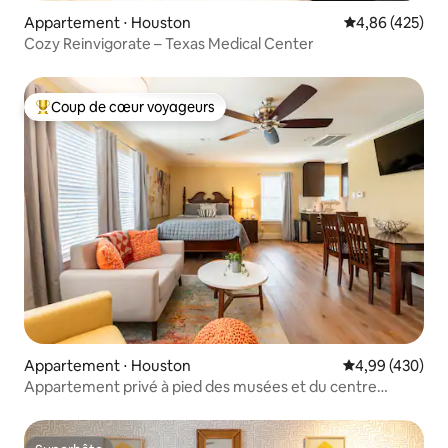
Appartement ⋅ Houston
Évaluation moy
4,86 (425)
Cozy Reinvigorate – Texas Medical Center
Coup de cœur voyageurs
Coups de cœur voyageurs les plus appréciés
Appartement ⋅ Houston
Évaluation moy
4,99 (430)
Appartement privé à pied des musées et du centre
médical