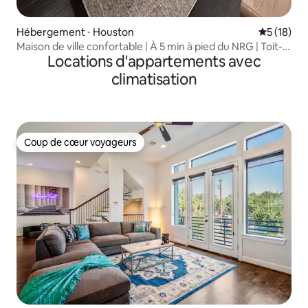
Hébergement ⋅ Houston
Évaluation
5 (18)
Maison de ville confortable | À 5 min à pied du NRG | Toit-
Locations d'appartements avec
terrasse | Centre médical
climatisation
Coup de cœur voyageurs
Coup de cœur voyageurs