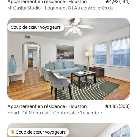
Appartement en résidence ⋅ Houston
Évaluation moy
4,92 (144)
Mi Casita Studio – Logement B | Au centre, près du
centre-ville
Coup de cœur voyageurs
Coup de cœur voyageurs
Appartement en résidence ⋅ Houston
Évaluation moy
4,85 (308)
Heart l Of Montrose - Confortable 1 chambre
Coup de cœur voyageurs
Coups de cœur voyageurs les plus appréciés