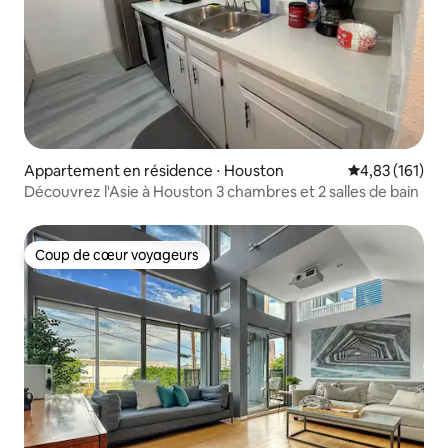
Appartement en résidence ⋅ Houston
Évaluation moy
4,83 (161)
Découvrez l'Asie à Houston 3 chambres et 2 salles de bain
Coup de cœur voyageurs
Coup de cœur voyageurs