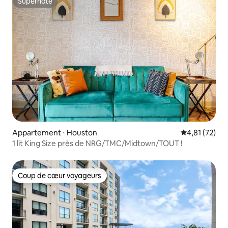
Superhôte
Superhôte
Appartement ⋅ Houston
Évaluation mo
4,81 (72)
1 lit King Size près de NRG/TMC/Midtown/TOUT !
Coup de cœur voyageurs
Coup de cœur voyageurs