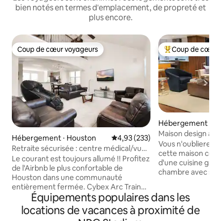
bien notés en termes d'emplacement, de propreté et
plus encore.
Coup de cœur voyageurs
Coup de cœur 
Coup de cœur voyageurs
Coups de cœur vo
Hébergement ⋅ H
Maison design ave
Hébergement ⋅ Houston
Évaluation moyenne sur la base 
4,93 (233)
dans le quartier 
Vous n'oublierez p
Retraite sécurisée : centre médical/vue
cette maison con
sur la ville - fauteuil de massage
Le courant est toujours allumé !! Profitez
d'une cuisine gas
de l'Airbnb le plus confortable de
chambre avec salle
Houston dans une communauté
d'une abondance d
entièrement fermée. Cybex Arc Trainer,
Entrez dans la cou
Équipements populaires dans les
fauteuil de massage complet Osaki 4D
la chambre ou la c
qui vient d'être renouvelé en 2025.
locations de vacances à proximité de
un repas dans la s
Énorme terrain de football dans le parc à
extérieure ou pre