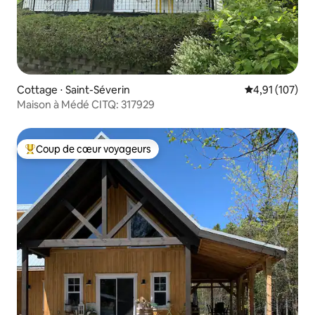
Cottage ⋅ Saint-Séverin
Évaluation moy
4,91 (107)
Maison à Médé CITQ: 317929
Coup de cœur voyageurs
Coups de cœur voyageurs les plus appréciés