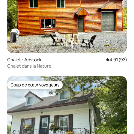
Chalet ⋅ Adstock
Évaluation mo
4,91 (93)
Chalet dans la Nature
Coup de cœur voyageurs
Coup de cœur voyageurs