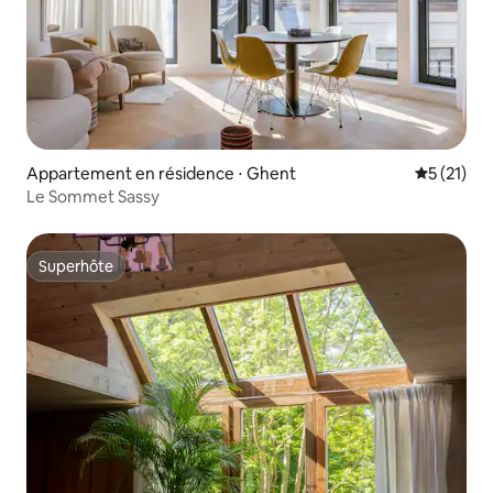
Appartement en résidence ⋅ Ghent
Évaluation
5 (21)
Le Sommet Sassy
Superhôte
Superhôte