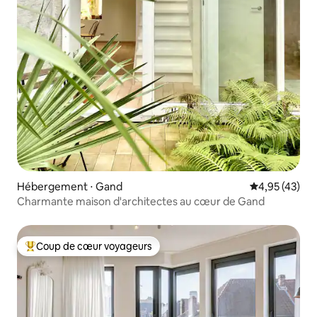
Hébergement ⋅ Gand
Évaluation mo
4,95 (43)
Charmante maison d'architectes au cœur de Gand
Coup de cœur voyageurs
Coups de cœur voyageurs les plus appréciés