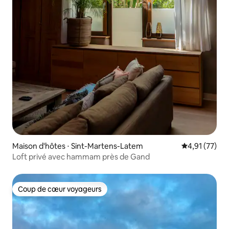
Maison d'hôtes ⋅ Sint-Martens-Latem
Évaluation mo
4,91 (77)
Loft privé avec hammam près de Gand
Coup de cœur voyageurs
Coup de cœur voyageurs