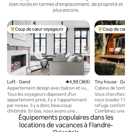
bien notés en termes d'emplacement, de propreté et
plus encore.
Coup de cœur voyageurs
Coup de cœur 
Coups de cœur voyageurs les plus appréciés
Coups de cœur vo
Loft ⋅ Gand
Évaluation moyenne sur la base 
4,99 (369)
Tiny house ⋅ Gave
Appartement design avec balcon et vue
Cabine de tonte · 
sur les tours de Gand
verdure
Tous les voyageurs disposent d'un
Vous cherchez un 
appartement privé, il y a 1 appartement
vous évader ? La 
par niveau. Il y a donc beaucoup
refuge confortable
d'intimité. En bas, nous avons une
Combinez une bel
Équipements populaires dans les
buanderie, que vous pouvez utiliser.
vélo ou une escapa
Nous avons un atelier de chocolat, où
belle nuit dans no
locations de vacances à Flandre-
vous êtes toujours les bienvenus ! Le
Réveillez-vous ave