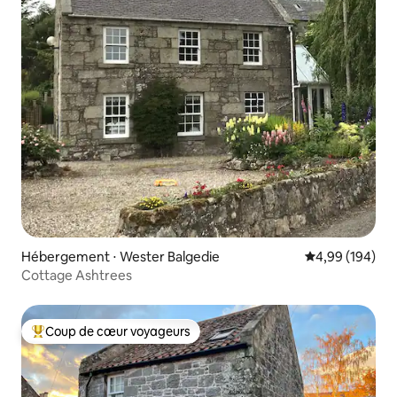
Hébergement ⋅ Wester Balgedie
Évaluation moy
4,99 (194)
Cottage Ashtrees
Coup de cœur voyageurs
Coups de cœur voyageurs les plus appréciés