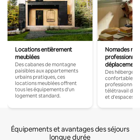
Locations entièrement
Nomades num
meublées
professionnel
déplacement
Des cabanes de montagne
paisibles aux appartements
Des hébergem
urbains pratiques, ces
confortables p
locations meublées offrent
professionnels
tous les équipements d'un
télétravail dis
logement standard.
et d'espaces de
Équipements et avantages des séjours
longue durée