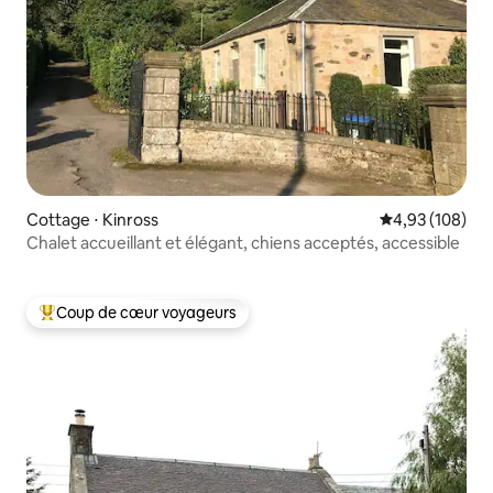
Cottage ⋅ Kinross
Évaluation moy
4,93 (108)
Chalet accueillant et élégant, chiens acceptés, accessible
Coup de cœur voyageurs
Coups de cœur voyageurs les plus appréciés