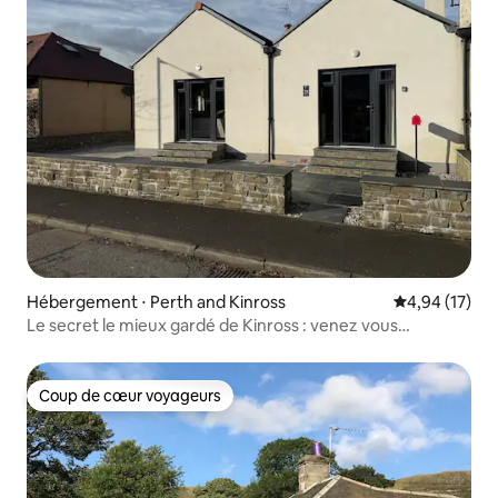
Hébergement ⋅ Perth and Kinross
Évaluation mo
4,94 (17)
Le secret le mieux gardé de Kinross : venez vous
détendre et profiter
Coup de cœur voyageurs
Coup de cœur voyageurs