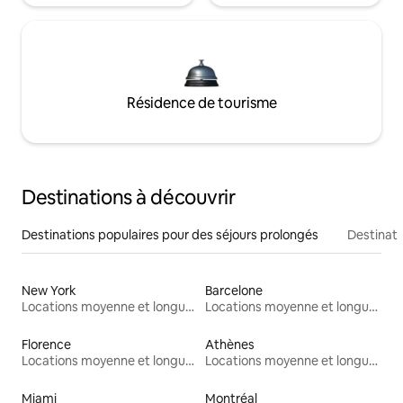
Résidence de tourisme
Destinations à découvrir
Destinations populaires pour des séjours prolongés
Destinati
New York
Barcelone
Locations moyenne et longue durée
Locations moyenne et longue durée
Florence
Athènes
Locations moyenne et longue durée
Locations moyenne et longue durée
Miami
Montréal