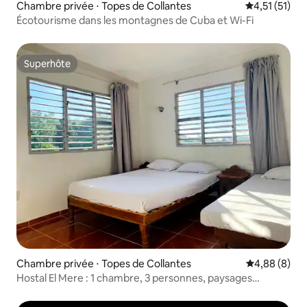
Chambre privée ⋅ Topes de Collantes
Évaluation m
4,51 (51)
Écotourisme dans les montagnes de Cuba et Wi-Fi
Superhôte
Superhôte
Chambre privée ⋅ Topes de Collantes
Évaluation m
4,88 (8)
Hostal El Mere : 1 chambre, 3 personnes, paysages
naturels