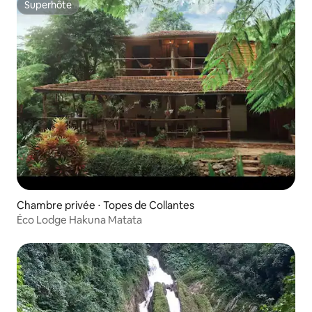
Superhôte
Superhôte
Chambre privée ⋅ Topes de Collantes
Éco Lodge Hakuna Matata