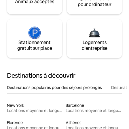
Animaux acceptés
pour ordinateur
Stationnement
Logements
gratuit sur place
d'entreprise
Destinations à découvrir
Destinations populaires pour des séjours prolongés
Destinati
New York
Barcelone
Locations moyenne et longue durée
Locations moyenne et longue durée
Florence
Athènes
Locations moyenne et longue durée
Locations moyenne et longue durée