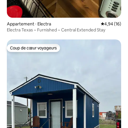
Appartement ⋅ Electra
Évaluation mo
4,94 (16)
Electra Texas ~ Furnished ~ Central Extended Stay
Coup de cœur voyageurs
Coup de cœur voyageurs