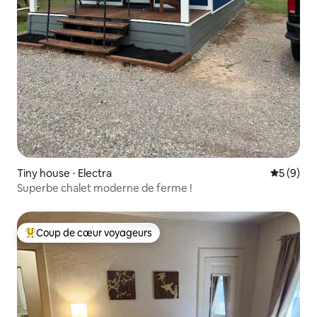
Tiny house ⋅ Electra
Évaluatio
5 (9)
Superbe chalet moderne de ferme !
Coup de cœur voyageurs
Coups de cœur voyageurs les plus appréciés