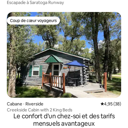
Escapade à Saratoga Runway
Coup de cœur voyageurs
Coup de cœur voyageurs
Cabane ⋅ Riverside
Évaluation mo
4,95 (38)
Creekside Cabin with 2 King Beds
Le confort d'un chez-soi et des tarifs
mensuels avantageux