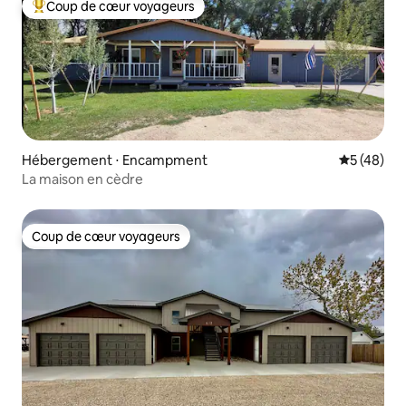
Coup de cœur voyageurs
Coups de cœur voyageurs les plus appréciés
Hébergement ⋅ Encampment
Évaluation
5 (48)
La maison en cèdre
Coup de cœur voyageurs
Coup de cœur voyageurs