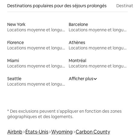
Destinations populaires pour des séjours prolongés
Destinati
New York
Barcelone
Locations moyenne et longue durée
Locations moyenne et longue durée
Florence
Athènes
Locations moyenne et longue durée
Locations moyenne et longue durée
Miami
Montréal
Locations moyenne et longue durée
Locations moyenne et longue durée
Seattle
Afficher plus
Locations moyenne et longue durée
* Des exclusions peuvent s'appliquer en fonction des zones
géographiques et des logements.
Airbnb
États-Unis
Wyoming
Carbon County