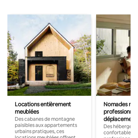
Locations entièrement
Nomades num
meublées
professionnel
déplacement
Des cabanes de montagne
paisibles aux appartements
Des hébergem
urbains pratiques, ces
confortables p
locations meublées offrent