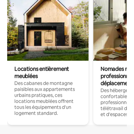
Locations entièrement
Nomades num
meublées
professionnel
déplacement
Des cabanes de montagne
paisibles aux appartements
Des hébergem
urbains pratiques, ces
confortables p
locations meublées offrent
professionnels
tous les équipements d'un
télétravail dis
logement standard.
et d'espaces de