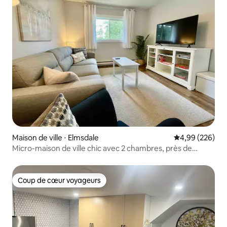
Maison de ville ⋅ Elmsdale
Évaluation moy
4,99 (226)
Micro-maison de ville chic avec 2 chambres, près de
Halifax et de l'aéroport
Coup de cœur voyageurs
Coup de cœur voyageurs