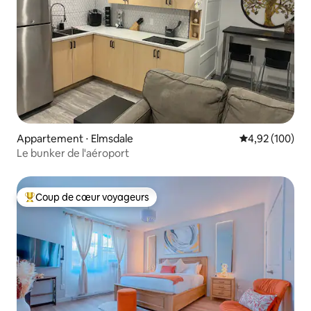
Appartement ⋅ Elmsdale
Évaluation moy
4,92 (100)
Le bunker de l'aéroport
Coup de cœur voyageurs
Coups de cœur voyageurs les plus appréciés