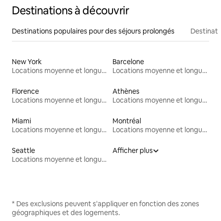
Destinations à découvrir
Destinations populaires pour des séjours prolongés
Destinati
New York
Barcelone
Locations moyenne et longue durée
Locations moyenne et longue durée
Florence
Athènes
Locations moyenne et longue durée
Locations moyenne et longue durée
Miami
Montréal
Locations moyenne et longue durée
Locations moyenne et longue durée
Seattle
Afficher plus
Locations moyenne et longue durée
* Des exclusions peuvent s'appliquer en fonction des zones
géographiques et des logements.