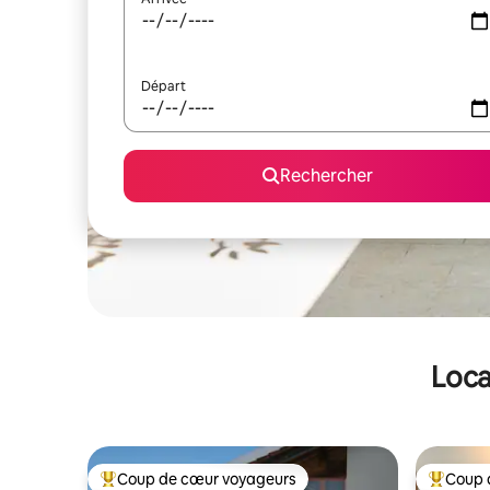
Départ
Rechercher
Loca
Coup de cœur voyageurs
Coup 
Coups de cœur voyageurs les plus appréciés
Coups de