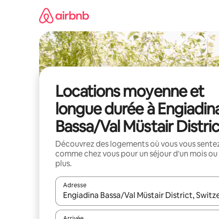
Aller
directement
au
contenu
Locations moyenne et
longue durée à Engiadin
Bassa/Val Müstair Distric
Découvrez des logements où vous vous sente
comme chez vous pour un séjour d'un mois ou
plus.
Adresse
Lorsque les résultats s'affichent, utilisez les flèc
Arrivée