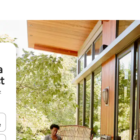
a
t
z
hes vers le haut et vers le bas pour les parcourir ou en appuyant et en fai