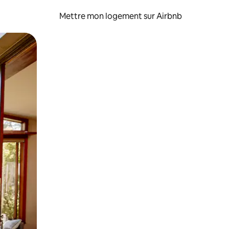
Mettre mon logement sur Airbnb
sant glisser.