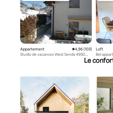
Appartement
Évaluation moyenne sur 
4,96 (103)
Loft
Studio de vacances West Senda 495D
Bel appa
Le confor
Scuol Engadin
2 personn