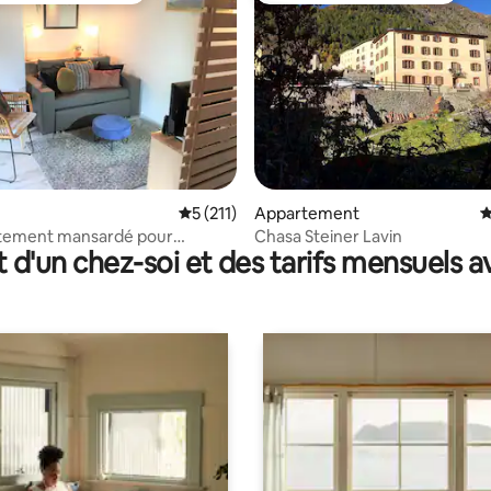
la base de 103 commentaires : 4,96 sur 5
Évaluation moyenne sur la base de 211 co
5 (211)
Appartement
É
rtement mansardé pour
Chasa Steiner Lavin
t d'un chez-soi et des tarifs mensuels 
es à Ftan