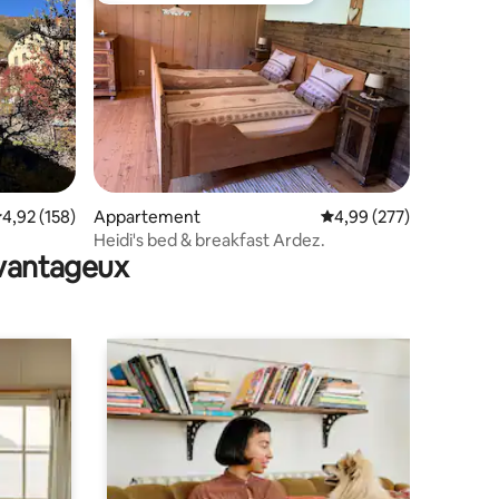
mmentaires : 5 sur 5
valuation moyenne sur la base de 158 commentaires : 4,92 sur 5
4,92 (158)
Appartement
Évaluation moyenne sur
4,99 (277)
Heidi's bed & breakfast Ardez.
avantageux