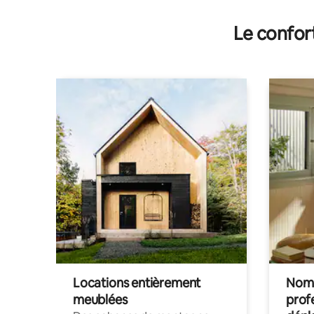
Le confor
Locations entièrement
Noma
meublées
prof