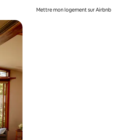
Mettre mon logement sur Airbnb
sant glisser.