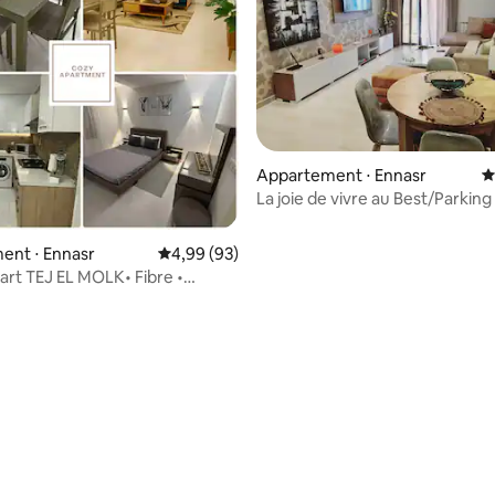
ur la base de 144 commentaires : 5 sur 5
Appartement ⋅ Ennasr
É
La joie de vivre au Best/Parking
(Ennasr)
ent ⋅ Ennasr
Évaluation moyenne sur la base de 93 commen
4,99 (93)
rt TEJ EL MOLK• Fibre •
 Ennasr