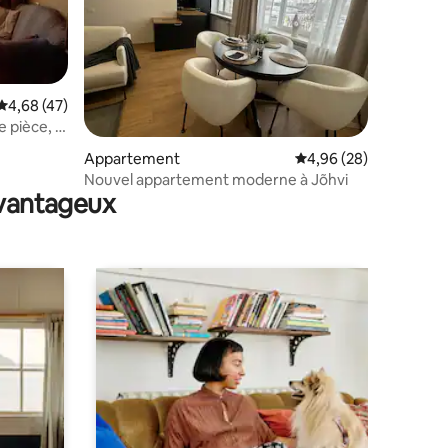
Évaluation moyenne sur la base de 47 commentaires : 4,68 sur 5
4,68 (47)
 pièce, la
ntaires : 4,43 sur 5
Appartement
Évaluation moyenne su
4,96 (28)
Nouvel appartement moderne à Jõhvi
avantageux