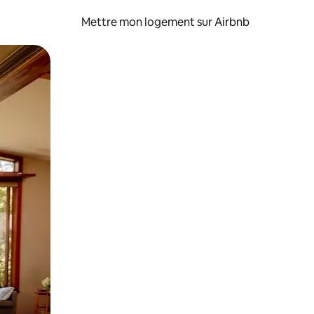
Mettre mon logement sur Airbnb
sant glisser.