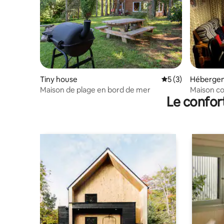
Tiny house
Évaluation moyenn
5 (3)
Héberge
Maison de plage en bord de mer
Maison co
Le confor