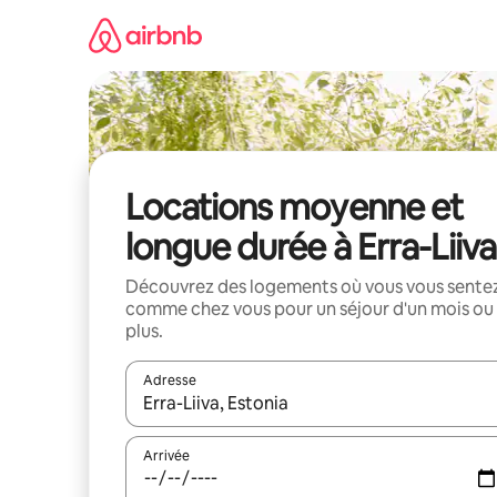
Aller
directement
au
contenu
Locations moyenne et
longue durée à Erra-Liiva
Découvrez des logements où vous vous sente
comme chez vous pour un séjour d'un mois ou
plus.
Adresse
Lorsque les résultats s'affichent, utilisez les flèc
Arrivée