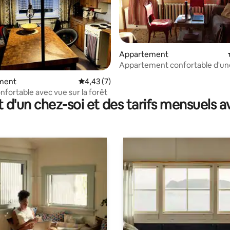
Appartement
Appartement confortable d'une
mer est au coin de la rue !
e sur la base de 3 commentaires : 5 sur 5
ment
Évaluation moyenne sur la base de 7 comme
4,43 (7)
nfortable avec vue sur la forêt
t d'un chez-soi et des tarifs mensuels 