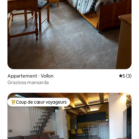
Appartement ⋅ Vollon
Évaluatio
5 (3)
Graziosa mansarda
Coup de cœur voyageurs
Coups de cœur voyageurs les plus appréciés