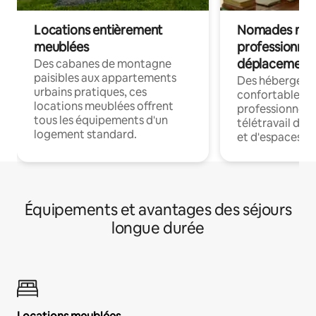
Locations entièrement
Nomades num
meublées
professionnel
déplacement
Des cabanes de montagne
paisibles aux appartements
Des hébergem
urbains pratiques, ces
confortables p
locations meublées offrent
professionnels
tous les équipements d'un
télétravail dis
logement standard.
et d'espaces de
Équipements et avantages des séjours
longue durée