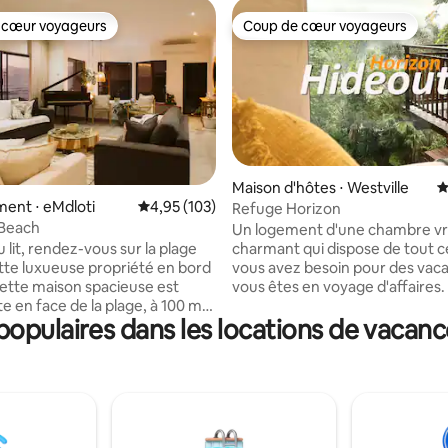
 cœur voyageurs
Coup de cœur voyageurs
 cœur voyageurs
Coup de cœur voyageurs
Maison d'hôtes ⋅ Westville
É
 la base de 79 commentaires : 4,92 sur 5
ent ⋅ eMdloti
Évaluation moyenne sur la base de 103 comme
4,95 (103)
Refuge Horizon
 Beach
Un logement d'une chambre v
 lit, rendez-vous sur la plage
charmant qui dispose de tout c
tte luxueuse propriété en bord
vous avez besoin pour des vaca
vous êtes en voyage d'affaires.
te en face de la plage, à 100 m
et la télévision sont là pour vot
opulaires dans les locations de vacanc
ine naturelle d'Umdloti et à
commodité avec un espace de t
restaurants et d'un café. Elle
dédié. Westville est un quartier
 vue panoramique sur l'océan
arboré et verdoyant toute l'an
lus magnifiques levers de soleil.
Horizon Hideout, vous êtes si 
teur permet de garder les
la nature et pourtant à seulem
allumées pendant les
minutes des commerces, à 8 m
 dépôt
voiture du centre commercial P