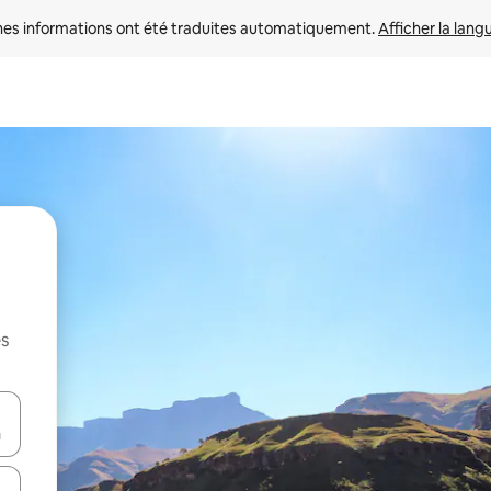
nes informations ont été traduites automatiquement. 
Afficher la lang
es
hes vers le haut et vers le bas pour les parcourir ou en appuyant et en fai