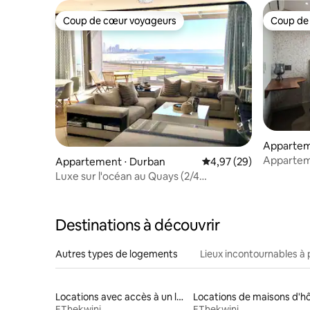
Coup de cœur voyageurs
Coup de
Coup de cœur voyageurs
Coup de
Apparteme
urban
Appartem
Appartement ⋅ Durban
Évaluation moyenne sur
4,97 (29)
sur 262 F
Luxe sur l'océan au Quays (2/4
couchages)
Destinations à découvrir
Autres types de logements
Lieux incontournables à 
Locations avec accès à un lac
EThekwini
EThekwini