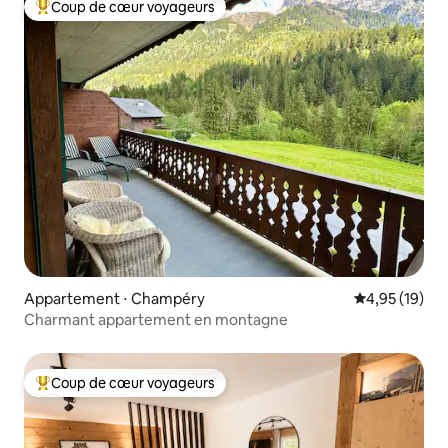
Coup de cœur voyageurs
Coups de cœur voyageurs les plus appréciés
Appartement ⋅ Champéry
Évaluation mo
4,95 (19)
Charmant appartement en montagne
Coup de cœur voyageurs
Coups de cœur voyageurs les plus appréciés