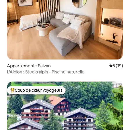
Appartement ⋅ Salvan
Évaluation
5 (19)
L’Aiglon : Studio alpin - Piscine naturelle
Coup de cœur voyageurs
Coups de cœur voyageurs les plus appréciés