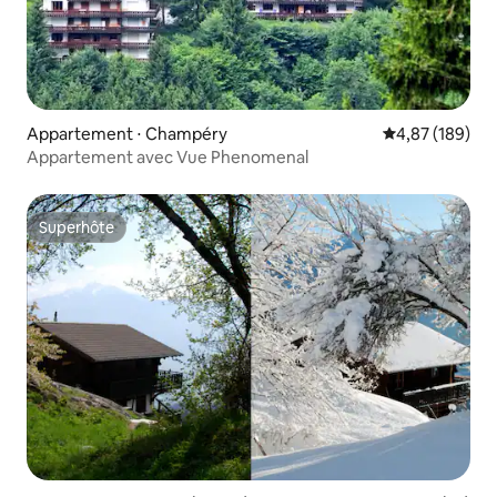
Appartement ⋅ Champéry
Évaluation moy
4,87 (189)
Appartement avec Vue Phenomenal
Superhôte
Superhôte