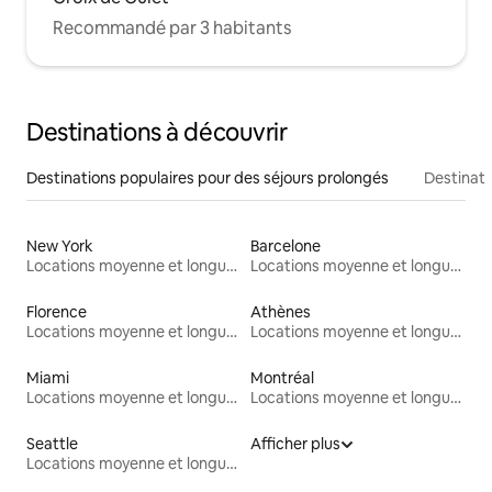
Recommandé par 3 habitants
Destinations à découvrir
Destinations populaires pour des séjours prolongés
Destinati
New York
Barcelone
Locations moyenne et longue durée
Locations moyenne et longue durée
Florence
Athènes
Locations moyenne et longue durée
Locations moyenne et longue durée
Miami
Montréal
Locations moyenne et longue durée
Locations moyenne et longue durée
Seattle
Afficher plus
Locations moyenne et longue durée