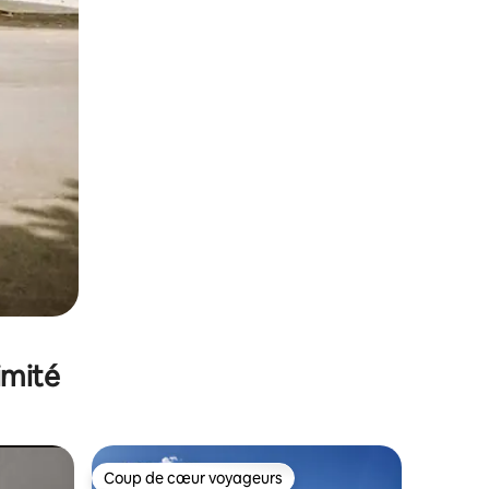
imité
Coup de cœur voyageurs
Coup de cœur voyageurs