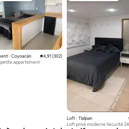
r la base de 22 commentaires : 4,73 sur 5
ent ⋅ Coyoacán
Évaluation moyenne sur la base de 302 comme
4,91 (302)
e petite appartement
Loft ⋅ Tlalpan
Loft privé moderne Sécurité 24