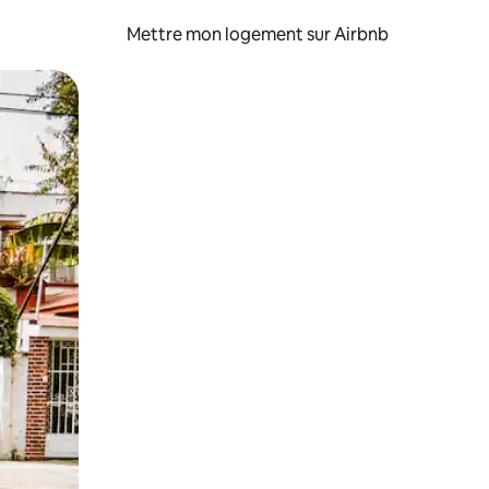
Mettre mon logement sur Airbnb
sant glisser.