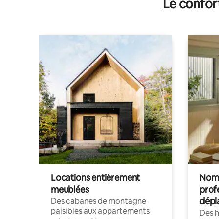
Le confor
Locations entièrement
Noma
meublées
prof
dépl
Des cabanes de montagne
paisibles aux appartements
Des 