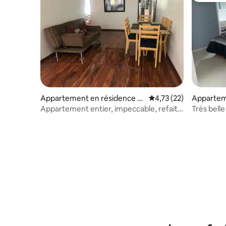
Appartement en résidence ⋅
Évaluation moyenne su
4,73 (22)
Appartem
Coyoacán
Appartement entier, impeccable, refait à
Très bell
neuf, Coapa