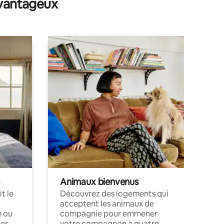
avantageux
Animaux bienvenus
t le
Découvrez des logements qui
acceptent les animaux de
e ou
compagnie pour emmener
ces
votre compagnon à quatre