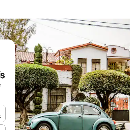
is
z
hes vers le haut et vers le bas pour les parcourir ou en appuyant et en fai