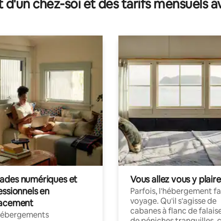
t d'un chez-soi et des tarifs mensuels 
Parking
des numériques et
Vous allez vous y plaire
essionnels en
Parfois, l'hébergement fai
voyage. Qu'il s'agisse de
acement
cabanes à flanc de falais
hébergements
de péniches tranquilles, 