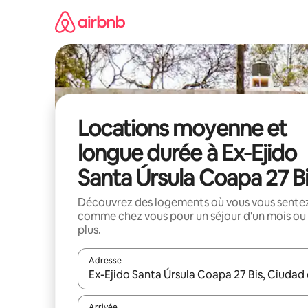
Aller
directement
au
contenu
Locations moyenne et
longue durée à Ex-Ejido
Santa Úrsula Coapa 27 B
Découvrez des logements où vous vous sente
comme chez vous pour un séjour d'un mois ou
plus.
Adresse
Lorsque les résultats s'affichent, utilisez les flèc
Arrivée