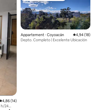
Appartement ⋅ Coyoacán
Évaluation moyenne su
4,94 (18)
Depto. Completo | Excelente Ubicación
ntaires : 4,91 sur 5
Évaluation moyenne sur la base de 14 commentaires : 4,86 sur 5
4,86 (14)
 h/24