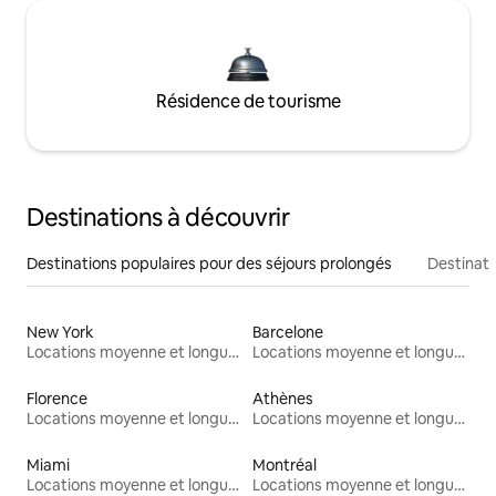
Résidence de tourisme
Destinations à découvrir
Destinations populaires pour des séjours prolongés
Destinati
New York
Barcelone
Locations moyenne et longue durée
Locations moyenne et longue durée
Florence
Athènes
Locations moyenne et longue durée
Locations moyenne et longue durée
Miami
Montréal
Locations moyenne et longue durée
Locations moyenne et longue durée