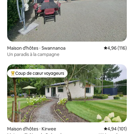
Maison d'hôtes ⋅ Swannanoa
Évaluation moy
4,96 (116)
Un paradis à la campagne
Coup de cœur voyageurs
Coups de cœur voyageurs les plus appréciés
Maison d'hôtes ⋅ Kirwee
Évaluation moy
4,94 (101)