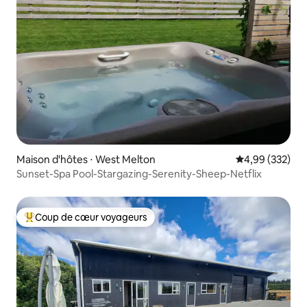
Maison d'hôtes ⋅ West Melton
Évaluation moy
4,99 (332)
Sunset-Spa Pool-Stargazing-Serenity-Sheep-Netflix
Coup de cœur voyageurs
Coups de cœur voyageurs les plus appréciés