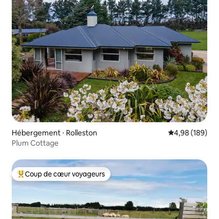
Hébergement ⋅ Rolleston
Évaluation moy
4,98 (189)
Plum Cottage
Coup de cœur voyageurs
Coups de cœur voyageurs les plus appréciés