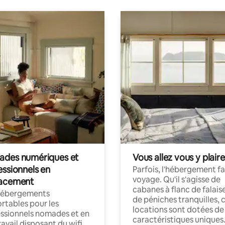
des numériques et
Vous allez vous y plaire
essionnels en
Parfois, l'hébergement fai
voyage. Qu'il s'agisse de
acement
cabanes à flanc de falais
hébergements
de péniches tranquilles, 
rtables pour les
locations sont dotées de
ssionnels nomades et en
caractéristiques uniques
ravail disposant du wifi