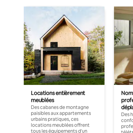
Locations entièrement
Noma
meublées
prof
dépl
Des cabanes de montagne
paisibles aux appartements
Des 
urbains pratiques, ces
confo
locations meublées offrent
profe
tous les équipements d'un
télét