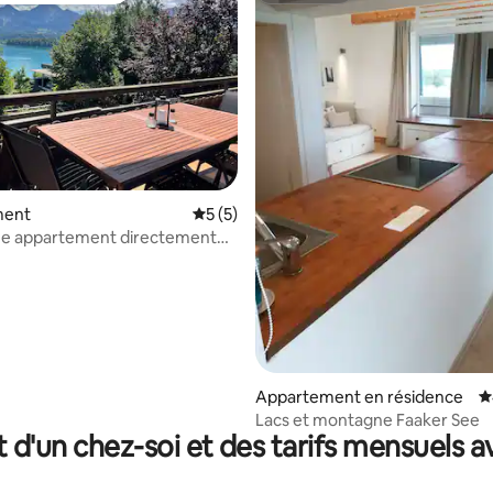
ment
Évaluation moyenne sur la base de 5 co
5 (5)
ue appartement directement
e sur la base de 6 commentaires : 5 sur 5
Appartement en résidence
É
Lacs et montagne Faaker See
t d'un chez-soi et des tarifs mensuels 