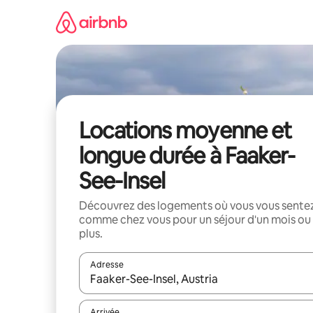
Aller
directement
au
contenu
Locations moyenne et
longue durée à Faaker-
See-Insel
Découvrez des logements où vous vous sente
comme chez vous pour un séjour d'un mois ou
plus.
Adresse
Lorsque les résultats s'affichent, utilisez les flèc
Arrivée