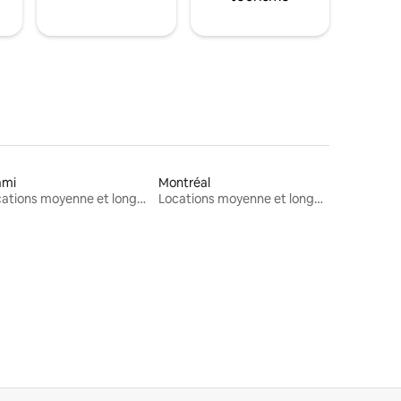
ami
Montréal
Locations moyenne et longue durée
Locations moyenne et longue durée