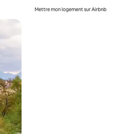
Mettre mon logement sur Airbnb
sant glisser.