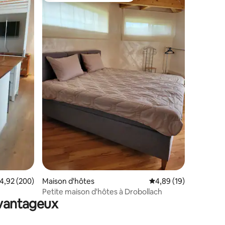
mmentaires : 5 sur 5
valuation moyenne sur la base de 200 commentaires : 4,92 sur 5
4,92 (200)
Maison d'hôtes
Évaluation moyenne su
4,89 (19)
Petite maison d'hôtes à Drobollach
avantageux