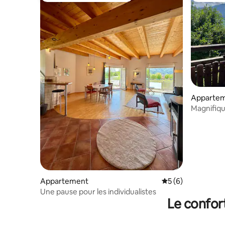
Apparte
Magnifiq
sur le lac
Appartement
Évaluation moyenn
5 (6)
Une pause pour les individualistes
Le confor