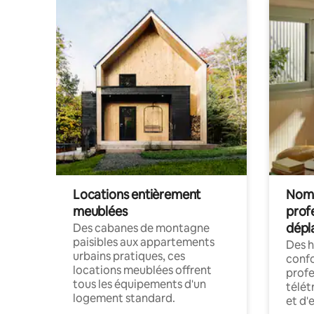
Locations entièrement
Noma
meublées
prof
dépl
Des cabanes de montagne
paisibles aux appartements
Des 
urbains pratiques, ces
confo
locations meublées offrent
profe
tous les équipements d'un
télét
logement standard.
et d'