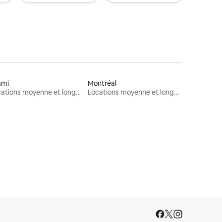
ami
Montréal
Locations moyenne et longue durée
Locations moyenne et longue durée