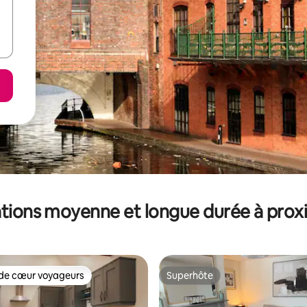
tions moyenne et longue durée à prox
de cœur voyageurs
Superhôte
 cœur voyageurs les plus appréciés
Superhôte