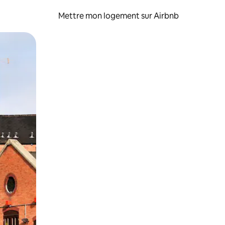
Mettre mon logement sur Airbnb
sant glisser.