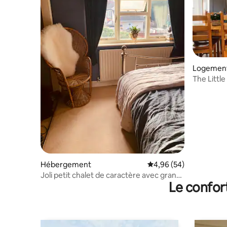
Logement
The Littl
en activit
Hébergement
Évaluation moyenne sur
4,96 (54)
Joli petit chalet de caractère avec grand
Le confor
jardin