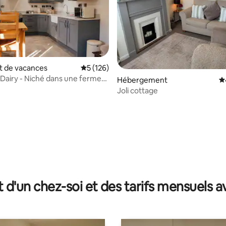
 de vacances
Évaluation moyenne sur la base de 126 co
5 (126)
e Dairy - Niché dans une ferme
Hébergement
É
é
Joli cottage
 la base de 54 commentaires : 4,96 sur 5
t d'un chez-soi et des tarifs mensuels 