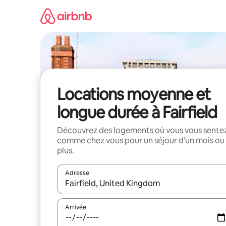
Aller
directement
au
contenu
Locations moyenne et
longue durée à Fairfield
Découvrez des logements où vous vous sente
comme chez vous pour un séjour d'un mois ou
plus.
Adresse
Lorsque les résultats s'affichent, utilisez les flèc
Arrivée