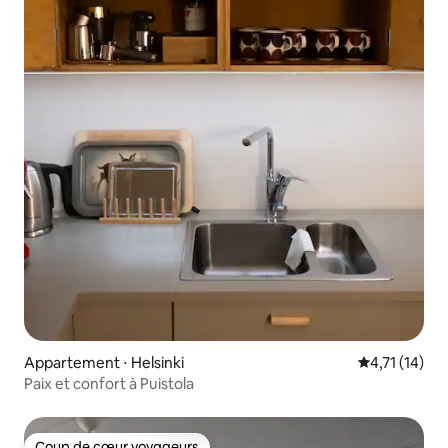
Appartement ⋅ Helsinki
Évaluation m
4,71 (14)
Paix et confort à Puistola
Coup de cœur voyageurs