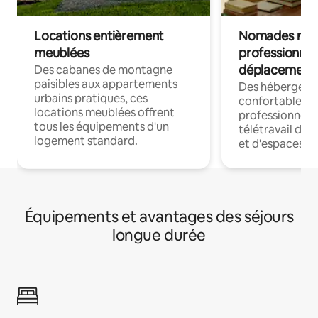
Locations entièrement
Nomades num
meublées
professionnel
déplacement
Des cabanes de montagne
paisibles aux appartements
Des hébergem
urbains pratiques, ces
confortables p
locations meublées offrent
professionnels
tous les équipements d'un
télétravail dis
logement standard.
et d'espaces de
Équipements et avantages des séjours
longue durée