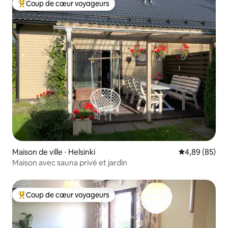
Coup de cœur voyageurs
Coups de cœur voyageurs les plus appréciés
Maison de ville ⋅ Helsinki
Évaluation mo
4,89 (85)
Maison avec sauna privé et jardin
Coup de cœur voyageurs
Coups de cœur voyageurs les plus appréciés