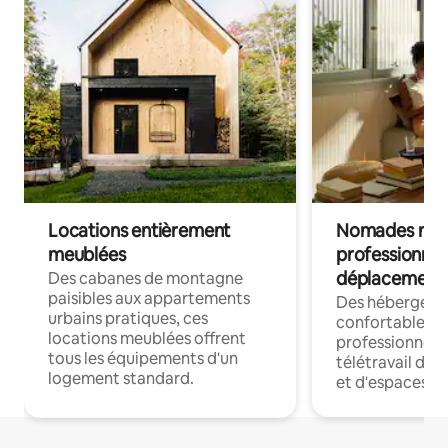
Locations entièrement
Nomades num
meublées
professionnel
déplacement
Des cabanes de montagne
paisibles aux appartements
Des hébergem
urbains pratiques, ces
confortables p
locations meublées offrent
professionnels
tous les équipements d'un
télétravail dis
logement standard.
et d'espaces de