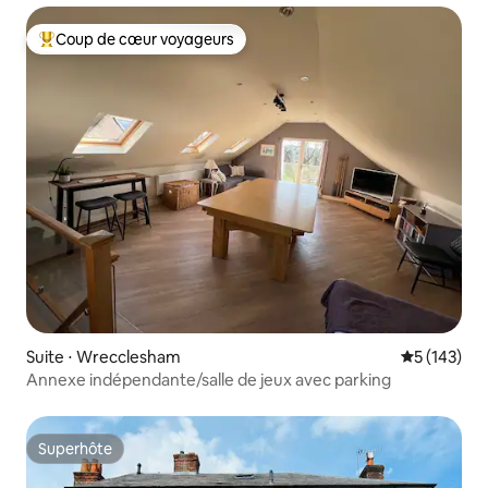
Coup de cœur voyageurs
Coups de cœur voyageurs les plus appréciés
Suite ⋅ Wrecclesham
Évaluation 
5 (143)
Annexe indépendante/salle de jeux avec parking
Superhôte
Superhôte