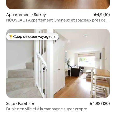
Appartement ⋅ Surrey
Évaluation m
4,9 (10)
NOUVEAU ! Appartement lumineux et spacieux près de
Farnham Park
Coup de cœur voyageurs
Coups de cœur voyageurs les plus appréciés
Suite ⋅ Farnham
Évaluation moy
4,98 (120)
Duplex en ville et à la campagne super propre