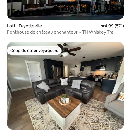
Loft ⋅ Fayetteville
Évaluation moy
4,99 (571)
Penthouse de château enchanteur ~ TN Whiskey Trail
Coup de cœur voyageurs
Coup de cœur voyageurs