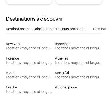
Destinations à découvrir
Destinations populaires pour des séjours prolongés
Destinati
New York
Barcelone
Locations moyenne et longue durée
Locations moyenne et longue durée
Florence
Athènes
Locations moyenne et longue durée
Locations moyenne et longue durée
Miami
Montréal
Locations moyenne et longue durée
Locations moyenne et longue durée
Seattle
Afficher plus
Locations moyenne et longue durée