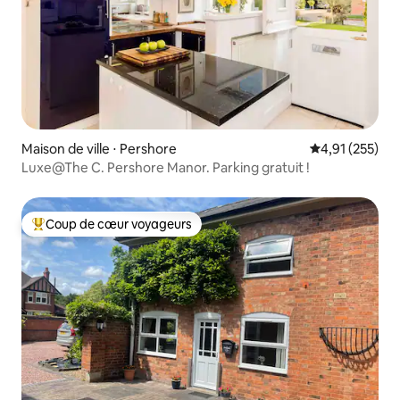
Maison de ville ⋅ Pershore
Évaluation moy
4,91 (255)
Luxe@The C. Pershore Manor. Parking gratuit !
Coup de cœur voyageurs
Coups de cœur voyageurs les plus appréciés