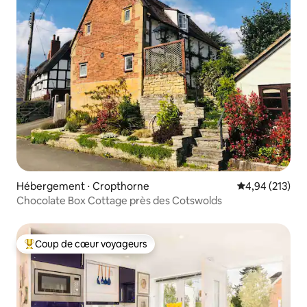
Hébergement ⋅ Cropthorne
Évaluation moy
4,94 (213)
Chocolate Box Cottage près des Cotswolds
Coup de cœur voyageurs
Coups de cœur voyageurs les plus appréciés