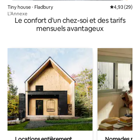
Tiny house ⋅ Fladbury
Évaluation mo
4,93 (29)
L'Annexe
Le confort d'un chez-soi et des tarifs
mensuels avantageux
Locations entièrement
Nomades num