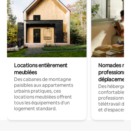
Locations entièrement
Nomades num
meublées
professionnel
déplacement
Des cabanes de montagne
paisibles aux appartements
Des hébergem
urbains pratiques, ces
confortables p
locations meublées offrent
professionnels
tous les équipements d'un
télétravail dis
logement standard.
et d'espaces de