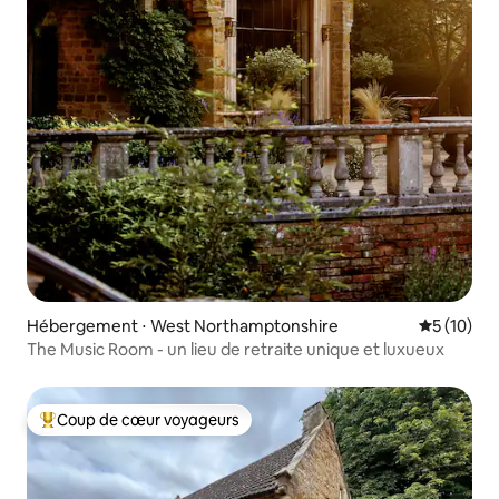
Hébergement ⋅ West Northamptonshire
Évaluation
5 (10)
The Music Room - un lieu de retraite unique et luxueux
Coup de cœur voyageurs
Coups de cœur voyageurs les plus appréciés