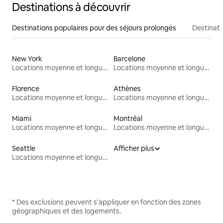
Destinations à découvrir
Destinations populaires pour des séjours prolongés
Destinati
New York
Barcelone
Locations moyenne et longue durée
Locations moyenne et longue durée
Florence
Athènes
Locations moyenne et longue durée
Locations moyenne et longue durée
Miami
Montréal
Locations moyenne et longue durée
Locations moyenne et longue durée
Seattle
Afficher plus
Locations moyenne et longue durée
* Des exclusions peuvent s'appliquer en fonction des zones
géographiques et des logements.