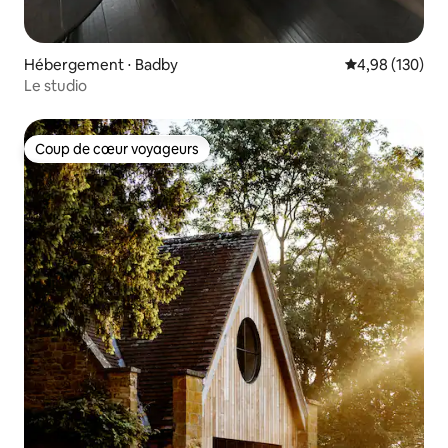
Hébergement ⋅ Badby
Évaluation moy
4,98 (130)
Le studio
Coup de cœur voyageurs
Coup de cœur voyageurs