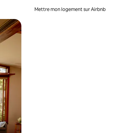
Mettre mon logement sur Airbnb
sant glisser.