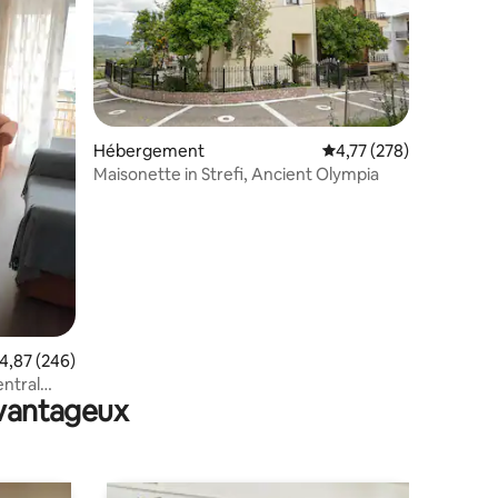
taires : 4,87 sur 5
Hébergement
Évaluation moyenne sur
4,77 (278)
Maisonette in Strefi, Ancient Olympia
valuation moyenne sur la base de 246 commentaires : 4,87 sur 5
4,87 (246)
ntral
avantageux