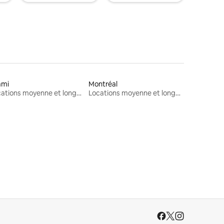
ami
Montréal
Locations moyenne et longue durée
Locations moyenne et longue durée