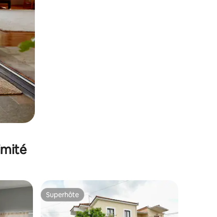
imité
Superhôte
Superhôte