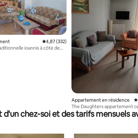
ment
Évaluation moyenne sur la base de 332 commen
4,87 (332)
ditionnelle ioannis à côté de
la base de 109 commentaires : 4,99 sur 5
e Olympie
Appartement en résidence
É
The Daughters appartement ce
t d'un chez-soi et des tarifs mensuels 
Ancient Olympia