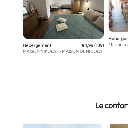
Héberge
Maison tra
Hébergement
Évaluation moyenne sur 
4,99 (109)
l'ancienn
MAISON NIKOLAS - MAISON DE NICOLA
Le confor