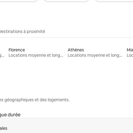
Destinations à proximité
Florence
Athènes
Mi
Locations moyenne et longue durée
Locations moyenne et longue durée
Locations moyenne et longue durée
nes géographiques et des logements.
gue durée
ales