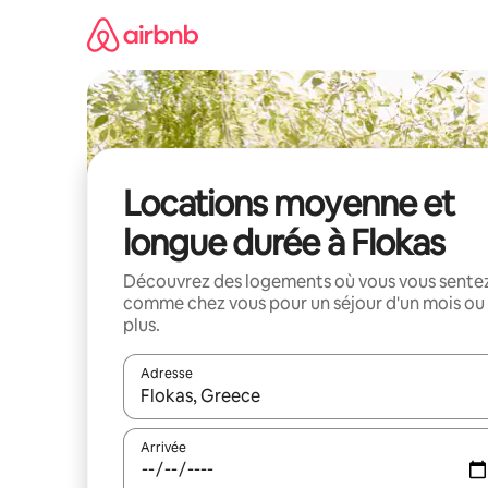
Aller
directement
au
contenu
Locations moyenne et
longue durée à Flokas
Découvrez des logements où vous vous sente
comme chez vous pour un séjour d'un mois ou
plus.
Adresse
Lorsque les résultats s'affichent, utilisez les flèc
Arrivée