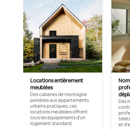
Locations entièrement
Noma
meublées
prof
dépl
Des cabanes de montagne
paisibles aux appartements
Des 
urbains pratiques, ces
confo
locations meublées offrent
profe
tous les équipements d'un
télét
logement standard.
et d'