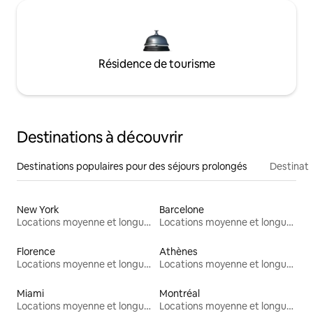
Résidence de tourisme
Destinations à découvrir
Destinations populaires pour des séjours prolongés
Destinati
New York
Barcelone
Locations moyenne et longue durée
Locations moyenne et longue durée
Florence
Athènes
Locations moyenne et longue durée
Locations moyenne et longue durée
Miami
Montréal
Locations moyenne et longue durée
Locations moyenne et longue durée