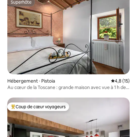
Superhôte
Superhôte
Hébergement ⋅ Pistoia
Évaluation m
4,8 (15)
Au cœur de la Toscane : grande maison avec vue à 1 h de
tous
Coup de cœur voyageurs
Coups de cœur voyageurs les plus appréciés