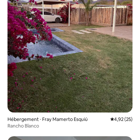
Hébergement ⋅ Fray Mamerto Esquiú
Évaluation mo
4,92 (25)
Rancho Blanco