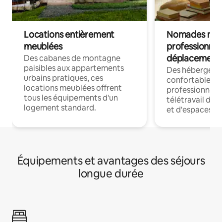
Locations entièrement
Nomades num
meublées
professionnel
déplacement
Des cabanes de montagne
paisibles aux appartements
Des hébergem
urbains pratiques, ces
confortables p
locations meublées offrent
professionnels
tous les équipements d'un
télétravail dis
logement standard.
et d'espaces de
Équipements et avantages des séjours
longue durée