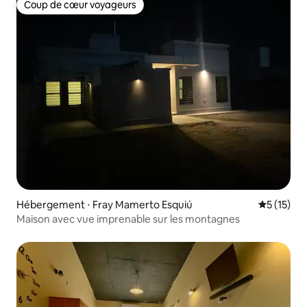
Coup de cœur voyageurs
Coup de cœur voyageurs
Hébergement ⋅ Fray Mamerto Esquiú
Évaluation
5 (15)
Maison avec vue imprenable sur les montagnes