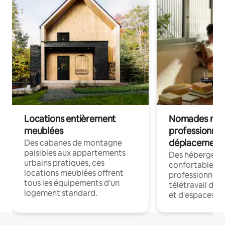
Locations entièrement
Nomades num
meublées
professionnel
déplacement
Des cabanes de montagne
paisibles aux appartements
Des hébergem
urbains pratiques, ces
confortables p
locations meublées offrent
professionnels
tous les équipements d'un
télétravail dis
logement standard.
et d'espaces de