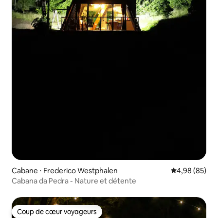
Cabane ⋅ Frederico Westphalen
Évaluation mo
4,98 (85)
Cabana da Pedra - Nature et détente
Coup de cœur voyageurs
Coup de cœur voyageurs