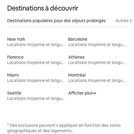
Destinations à découvrir
Destinations populaires pour des séjours prolongés
Autres t
New York
Barcelone
Locations moyenne et longue durée
Locations moyenne et longue durée
Florence
Athènes
Locations moyenne et longue durée
Locations moyenne et longue durée
Miami
Montréal
Locations moyenne et longue durée
Locations moyenne et longue durée
Seattle
Afficher plus
Locations moyenne et longue durée
* Des exclusions peuvent s'appliquer en fonction des zones
géographiques et des logements.