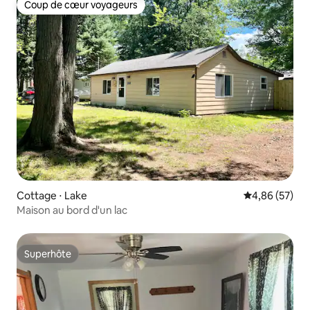
Coup de cœur voyageurs
Coup de cœur voyageurs
Cottage ⋅ Lake
Évaluation mo
4,86 (57)
Maison au bord d'un lac
Superhôte
Superhôte