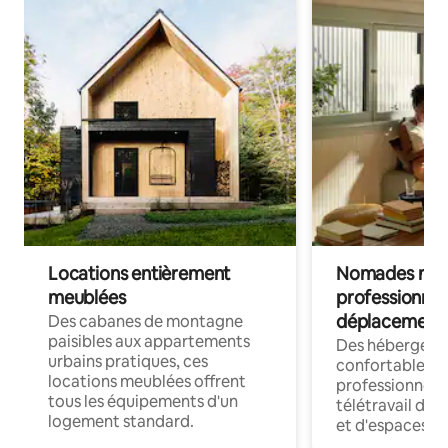
Locations entièrement
Nomades num
meublées
professionnel
déplacement
Des cabanes de montagne
paisibles aux appartements
Des hébergem
urbains pratiques, ces
confortables p
locations meublées offrent
professionnels
tous les équipements d'un
télétravail dis
logement standard.
et d'espaces de